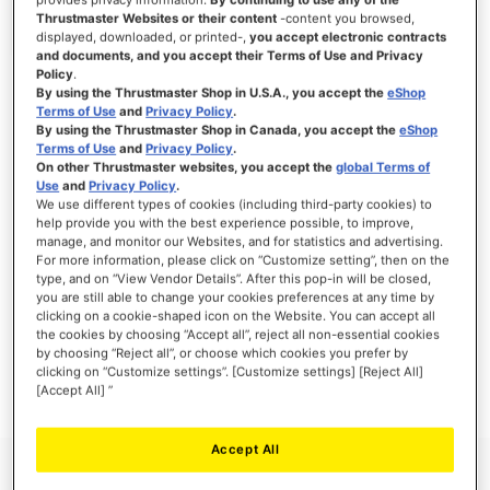
Thrustmaster Websites or their content
-content you browsed,
displayed, downloaded, or printed-,
you accept electronic contracts
and documents, and you accept their Terms of Use and Privacy
Policy
.
INICIAR SESSÃO
By using the Thrustmaster Shop in U.S.A., you accept the
eShop
Terms of Use
and
Privacy Policy
.
Esqueceu-se da Palavra-passe?
By using the Thrustmaster Shop in Canada, you accept the
eShop
Terms of Use
and
Privacy Policy
.
On other Thrustmaster websites, you accept the
global Terms of
Use
and
Privacy Policy
.
We use different types of cookies (including third-party cookies) to
help provide you with the best experience possible, to improve,
manage, and monitor our Websites, and for statistics and advertising.
NOVOS CLIENTES
For more information, please click on “Customize setting”, then on the
type, and on “View Vendor Details”. After this pop-in will be closed,
Criar uma conta online tem muitas vantagens: finalizar as encomendas mais
you are still able to change your cookies preferences at any time by
rapidamente, gravar mais que uma morada, seguir o estado das suas encomendas e
clicking on a cookie-shaped icon on the Website. You can accept all
muito mais.
the cookies by choosing “Accept all”, reject all non-essential cookies
by choosing “Reject all”, or choose which cookies you prefer by
clicking on “Customize settings”. [Customize settings] [Reject All]
CRIAR UMA CONTA
[Accept All] ”
Accept All