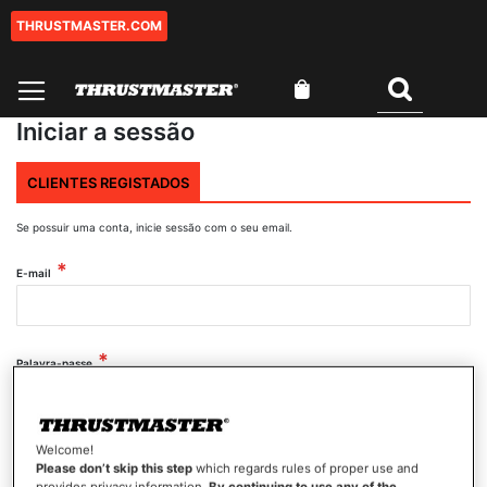
THRUSTMASTER.COM
Ir
para
o
O Meu Carrinho
Conteúdo
Pesquisar
Iniciar a sessão
CLIENTES REGISTADOS
Se possuir uma conta, inicie sessão com o seu email.
E-mail
Palavra-passe
Mostrar palavra-passe
Welcome!
Please don’t skip this step
which regards rules of proper use and
provides privacy information.
By continuing to use any of the