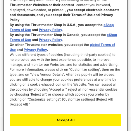
Thrustmaster Websites or their content
-content you browsed,
displayed, downloaded, or printed-,
you accept electronic contracts
and documents, and you accept their Terms of Use and Privacy
Policy
.
INICIAR SESSÃO
By using the Thrustmaster Shop in U.S.A., you accept the
eShop
Terms of Use
and
Privacy Policy
.
Esqueceu-se da Palavra-passe?
By using the Thrustmaster Shop in Canada, you accept the
eShop
Terms of Use
and
Privacy Policy
.
On other Thrustmaster websites, you accept the
global Terms of
Use
and
Privacy Policy
.
We use different types of cookies (including third-party cookies) to
help provide you with the best experience possible, to improve,
manage, and monitor our Websites, and for statistics and advertising.
NOVOS CLIENTES
For more information, please click on “Customize setting”, then on the
type, and on “View Vendor Details”. After this pop-in will be closed,
Criar uma conta online tem muitas vantagens: finalizar as encomendas mais
you are still able to change your cookies preferences at any time by
rapidamente, gravar mais que uma morada, seguir o estado das suas encomendas e
clicking on a cookie-shaped icon on the Website. You can accept all
muito mais.
the cookies by choosing “Accept all”, reject all non-essential cookies
by choosing “Reject all”, or choose which cookies you prefer by
clicking on “Customize settings”. [Customize settings] [Reject All]
CRIAR UMA CONTA
[Accept All] ”
Accept All