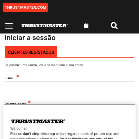
THRUSTMASTER.COM
Ir
para
o
O Meu Carrinho
Conteúdo
Pesquisar
Iniciar a sessão
CLIENTES REGISTADOS
Se possuir uma conta, inicie sessão com o seu email.
E-mail
Palavra-passe
Mostrar palavra-passe
Welcome!
Please don’t skip this step
which regards rules of proper use and
provides privacy information.
By continuing to use any of the