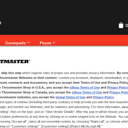
O
Gamepads
Peças
 skip this step
which regards rules of proper use and provides privacy information.
By cont
NOVOS CLIENTES
Thrustmaster Websites or their content
-content you browsed, displayed, downloaded, or p
tronic contracts and documents, and you accept their Terms of Use and Privacy Polic
Criar uma conta online tem muita
e Thrustmaster Shop in U.S.A., you accept the
eShop Terms of Use
and
Privacy Policy
que uma morada, seguir o estado
e Thrustmaster Shop in Canada, you accept the
eShop Terms of Use
and
Privacy Poli
rustmaster websites, you accept the
global Terms of Use
and
Privacy Policy
.
ent types of cookies (including third-party cookies) to help provide you with the best experien
CRIAR UMA CONTA
ge, and monitor our Websites, and for statistics and advertising. For more information, plea
tting”, then on the type, and on “View Vendor Details”. After this pop-in will be closed, you are 
cookies preferences at any time by clicking on a cookie-shaped icon on the Website. You can
oosing “Accept all”, reject all non-essential cookies by choosing “Reject all”, or choose whi
cking on “Customize settings”. [Customize settings] [Reject All] [Accept All] ”