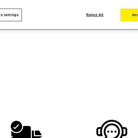
e settings
Reject All
Acc