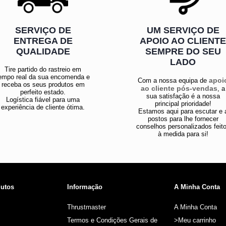
SERVIÇO DE
UM SERVIÇO DE
ENTREGA DE
APOIO AO CLIENT
QUALIDADE
SEMPRE DO SEU
LADO
Tire partido do rastreio em
empo real da sua encomenda e
apoi
Com a nossa equipa de
receba os seus produtos em
ao cliente pós-vendas
, a
perfeito estado.
sua satisfação é a nossa
Logística fiável para uma
principal prioridade!
experiência de cliente ótima.
Estamos aqui para escutar e 
postos para lhe fornecer
conselhos personalizados feit
à medida para si!
utos
Informação
A Minha Conta
Thrustmaster
A Minha Conta
Termos e Condições Gerais de
>Meu carrinho