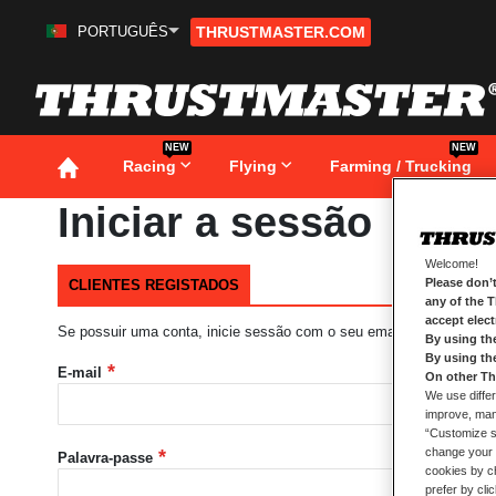
PORTUGUÊS
THRUSTMASTER.COM
Ir
para
o
Conteúdo
NEW
NEW
Racing
Flying
Farming / Trucking
Iniciar a sessão
Welcome!
Please don’t
CLIENTES REGISTADOS
any of the 
accept elec
Se possuir uma conta, inicie sessão com o seu email.
By using th
By using th
E-mail
On other Th
We use differ
improve, mana
“Customize se
change your 
Palavra-passe
cookies by ch
prefer by cli