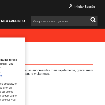
Iniciar Sessão
 MEU CARRINHO
Pesquisar
inuing to use
rinted-,
you
y
.
s vantagens: finalizar as encomendas mais rapidamente, gravar mais
.
 das suas encomendas e muito mais.
cy
.
ce possible, to
se click on
still able to
 accept all the
ch cookies you