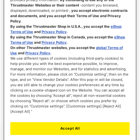
Thrustmaster Websites or their content
-content you browsed,
displayed, downloaded, or printed-,
you accept electronic contracts
and documents, and you accept their Terms of Use and Privacy
Policy
.
INICIAR SESSÃO
By using the Thrustmaster Shop in U.S.A., you accept the
eShop
Terms of Use
and
Privacy Policy
.
Esqueceu-se da Palavra-passe?
By using the Thrustmaster Shop in Canada, you accept the
eShop
Terms of Use
and
Privacy Policy
.
On other Thrustmaster websites, you accept the
global Terms of
Use
and
Privacy Policy
.
We use different types of cookies (including third-party cookies) to
help provide you with the best experience possible, to improve,
manage, and monitor our Websites, and for statistics and advertising.
NOVOS CLIENTES
For more information, please click on “Customize setting”, then on the
type, and on “View Vendor Details”. After this pop-in will be closed,
Criar uma conta online tem muitas vantagens: finalizar as encomendas mais
you are still able to change your cookies preferences at any time by
rapidamente, gravar mais que uma morada, seguir o estado das suas encomendas e
clicking on a cookie-shaped icon on the Website. You can accept all
muito mais.
the cookies by choosing “Accept all”, reject all non-essential cookies
by choosing “Reject all”, or choose which cookies you prefer by
clicking on “Customize settings”. [Customize settings] [Reject All]
CRIAR UMA CONTA
[Accept All] ”
Accept All