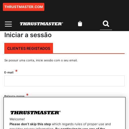
THRUSTMASTER.COM
Ir
para
o
O Meu Carrinho
Conteúdo
Pesquisar
Iniciar a sessão
CLIENTES REGISTADOS
Se possuir uma conta, inicie sessão com o seu email.
E-mail
Palavra-passe
Mostrar palavra-passe
Welcome!
Please don’t skip this step
which regards rules of proper use and
provides privacy information.
By continuing to use any of the