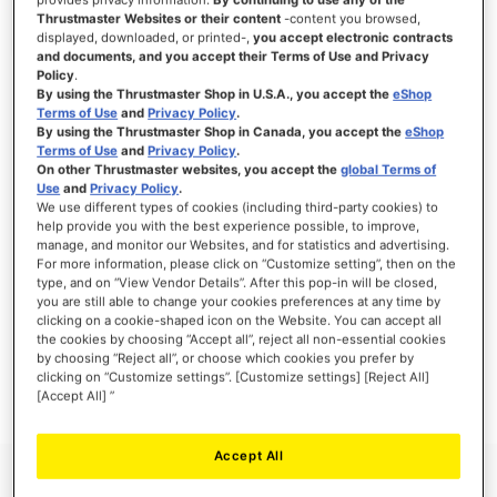
Thrustmaster Websites or their content
-content you browsed,
displayed, downloaded, or printed-,
you accept electronic contracts
and documents, and you accept their Terms of Use and Privacy
Policy
.
INICIAR SESSÃO
By using the Thrustmaster Shop in U.S.A., you accept the
eShop
Terms of Use
and
Privacy Policy
.
Esqueceu-se da Palavra-passe?
By using the Thrustmaster Shop in Canada, you accept the
eShop
Terms of Use
and
Privacy Policy
.
On other Thrustmaster websites, you accept the
global Terms of
Use
and
Privacy Policy
.
We use different types of cookies (including third-party cookies) to
help provide you with the best experience possible, to improve,
manage, and monitor our Websites, and for statistics and advertising.
NOVOS CLIENTES
For more information, please click on “Customize setting”, then on the
type, and on “View Vendor Details”. After this pop-in will be closed,
Criar uma conta online tem muitas vantagens: finalizar as encomendas mais
you are still able to change your cookies preferences at any time by
rapidamente, gravar mais que uma morada, seguir o estado das suas encomendas e
clicking on a cookie-shaped icon on the Website. You can accept all
muito mais.
the cookies by choosing “Accept all”, reject all non-essential cookies
by choosing “Reject all”, or choose which cookies you prefer by
clicking on “Customize settings”. [Customize settings] [Reject All]
CRIAR UMA CONTA
[Accept All] ”
Accept All