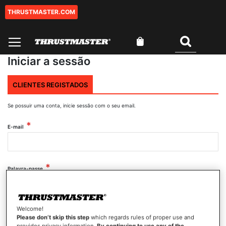
THRUSTMASTER.COM
Ir
para
o
O Meu Carrinho
Conteúdo
Pesquisar
Iniciar a sessão
CLIENTES REGISTADOS
Se possuir uma conta, inicie sessão com o seu email.
E-mail
Palavra-passe
Mostrar palavra-passe
Welcome!
Please don’t skip this step
which regards rules of proper use and
provides privacy information.
By continuing to use any of the