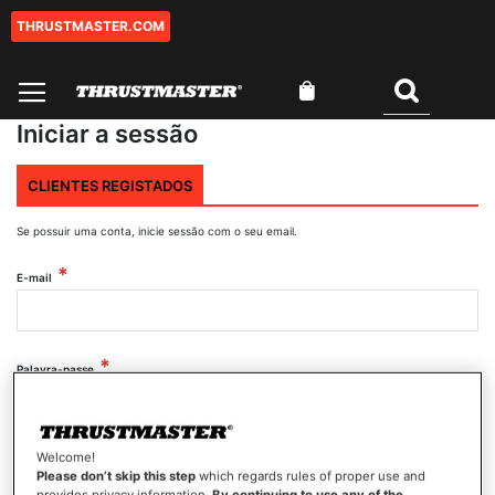
THRUSTMASTER.COM
Ir
para
o
O Meu Carrinho
Conteúdo
Pesquisar
Iniciar a sessão
CLIENTES REGISTADOS
Se possuir uma conta, inicie sessão com o seu email.
E-mail
Palavra-passe
Mostrar palavra-passe
Welcome!
Please don’t skip this step
which regards rules of proper use and
provides privacy information.
By continuing to use any of the