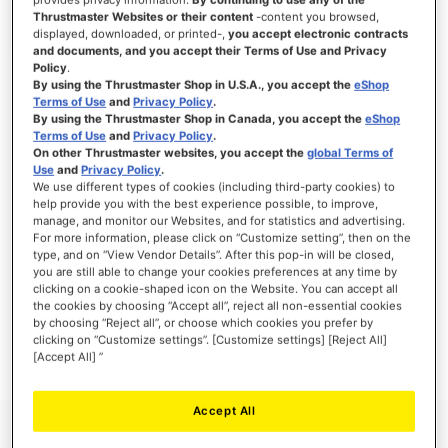
Thrustmaster Websites or their content
-content you browsed,
displayed, downloaded, or printed-,
you accept electronic contracts
and documents, and you accept their Terms of Use and Privacy
Policy
.
INICIAR SESSÃO
By using the Thrustmaster Shop in U.S.A., you accept the
eShop
Terms of Use
and
Privacy Policy
.
Esqueceu-se da Palavra-passe?
By using the Thrustmaster Shop in Canada, you accept the
eShop
Terms of Use
and
Privacy Policy
.
On other Thrustmaster websites, you accept the
global Terms of
Use
and
Privacy Policy
.
We use different types of cookies (including third-party cookies) to
help provide you with the best experience possible, to improve,
manage, and monitor our Websites, and for statistics and advertising.
NOVOS CLIENTES
For more information, please click on “Customize setting”, then on the
type, and on “View Vendor Details”. After this pop-in will be closed,
Criar uma conta online tem muitas vantagens: finalizar as encomendas mais
you are still able to change your cookies preferences at any time by
rapidamente, gravar mais que uma morada, seguir o estado das suas encomendas e
clicking on a cookie-shaped icon on the Website. You can accept all
muito mais.
the cookies by choosing “Accept all”, reject all non-essential cookies
by choosing “Reject all”, or choose which cookies you prefer by
clicking on “Customize settings”. [Customize settings] [Reject All]
CRIAR UMA CONTA
[Accept All] ”
Accept All