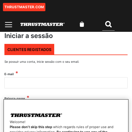
THRUSTMASTER.COM
Ir
para
o
O Meu Carrinho
Conteúdo
Pesquisar
Iniciar a sessão
CLIENTES REGISTADOS
Se possuir uma conta, inicie sessão com o seu email.
E-mail
Palavra-passe
Mostrar palavra-passe
Welcome!
Please don’t skip this step
which regards rules of proper use and
provides privacy information.
By continuing to use any of the