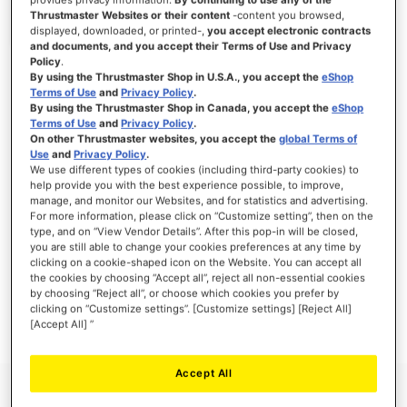
Thrustmaster Websites or their content
-content you browsed,
displayed, downloaded, or printed-,
you accept electronic contracts
and documents, and you accept their Terms of Use and Privacy
Policy
.
INICIAR SESSÃO
By using the Thrustmaster Shop in U.S.A., you accept the
eShop
Terms of Use
and
Privacy Policy
.
Esqueceu-se da Palavra-passe?
By using the Thrustmaster Shop in Canada, you accept the
eShop
Terms of Use
and
Privacy Policy
.
On other Thrustmaster websites, you accept the
global Terms of
Use
and
Privacy Policy
.
We use different types of cookies (including third-party cookies) to
help provide you with the best experience possible, to improve,
manage, and monitor our Websites, and for statistics and advertising.
NOVOS CLIENTES
For more information, please click on “Customize setting”, then on the
type, and on “View Vendor Details”. After this pop-in will be closed,
Criar uma conta online tem muitas vantagens: finalizar as encomendas mais
you are still able to change your cookies preferences at any time by
rapidamente, gravar mais que uma morada, seguir o estado das suas encomendas e
clicking on a cookie-shaped icon on the Website. You can accept all
muito mais.
the cookies by choosing “Accept all”, reject all non-essential cookies
by choosing “Reject all”, or choose which cookies you prefer by
clicking on “Customize settings”. [Customize settings] [Reject All]
CRIAR UMA CONTA
[Accept All] ”
Accept All