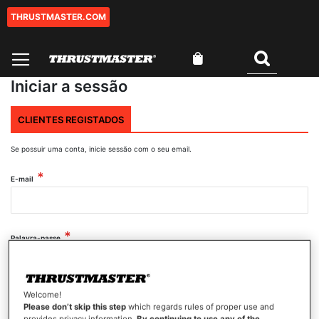
THRUSTMASTER.COM
Ir
para
o
O Meu Carrinho
Conteúdo
Pesquisar
Iniciar a sessão
CLIENTES REGISTADOS
Se possuir uma conta, inicie sessão com o seu email.
E-mail
Palavra-passe
Mostrar palavra-passe
Welcome!
Please don’t skip this step
which regards rules of proper use and
provides privacy information.
By continuing to use any of the