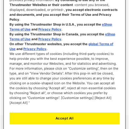
Thrustmaster Websites or their content
-content you browsed,
displayed, downloaded, or printed-,
you accept electronic contracts
and documents, and you accept their Terms of Use and Privacy
Policy
.
INICIAR SESSÃO
By using the Thrustmaster Shop in U.S.A., you accept the
eShop
Terms of Use
and
Privacy Policy
.
Esqueceu-se da Palavra-passe?
By using the Thrustmaster Shop in Canada, you accept the
eShop
Terms of Use
and
Privacy Policy
.
On other Thrustmaster websites, you accept the
global Terms of
Use
and
Privacy Policy
.
We use different types of cookies (including third-party cookies) to
help provide you with the best experience possible, to improve,
manage, and monitor our Websites, and for statistics and advertising.
NOVOS CLIENTES
For more information, please click on “Customize setting”, then on the
type, and on “View Vendor Details”. After this pop-in will be closed,
Criar uma conta online tem muitas vantagens: finalizar as encomendas mais
you are still able to change your cookies preferences at any time by
rapidamente, gravar mais que uma morada, seguir o estado das suas encomendas e
clicking on a cookie-shaped icon on the Website. You can accept all
muito mais.
the cookies by choosing “Accept all”, reject all non-essential cookies
by choosing “Reject all”, or choose which cookies you prefer by
clicking on “Customize settings”. [Customize settings] [Reject All]
CRIAR UMA CONTA
[Accept All] ”
Accept All