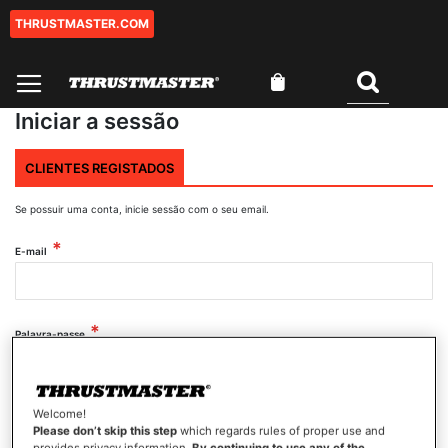
THRUSTMASTER.COM
Ir
para
o
O Meu Carrinho
Conteúdo
Pesquisar
Iniciar a sessão
CLIENTES REGISTADOS
Se possuir uma conta, inicie sessão com o seu email.
E-mail
Palavra-passe
Mostrar palavra-passe
Welcome!
Please don’t skip this step
which regards rules of proper use and
provides privacy information.
By continuing to use any of the