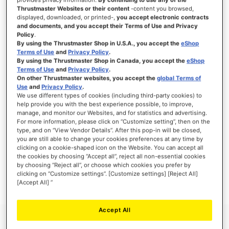
Thrustmaster Websites or their content
-content you browsed,
displayed, downloaded, or printed-,
you accept electronic contracts
and documents, and you accept their Terms of Use and Privacy
Policy
.
INICIAR SESSÃO
By using the Thrustmaster Shop in U.S.A., you accept the
eShop
Terms of Use
and
Privacy Policy
.
Esqueceu-se da Palavra-passe?
By using the Thrustmaster Shop in Canada, you accept the
eShop
Terms of Use
and
Privacy Policy
.
On other Thrustmaster websites, you accept the
global Terms of
Use
and
Privacy Policy
.
We use different types of cookies (including third-party cookies) to
help provide you with the best experience possible, to improve,
manage, and monitor our Websites, and for statistics and advertising.
NOVOS CLIENTES
For more information, please click on “Customize setting”, then on the
type, and on “View Vendor Details”. After this pop-in will be closed,
Criar uma conta online tem muitas vantagens: finalizar as encomendas mais
you are still able to change your cookies preferences at any time by
rapidamente, gravar mais que uma morada, seguir o estado das suas encomendas e
clicking on a cookie-shaped icon on the Website. You can accept all
muito mais.
the cookies by choosing “Accept all”, reject all non-essential cookies
by choosing “Reject all”, or choose which cookies you prefer by
clicking on “Customize settings”. [Customize settings] [Reject All]
CRIAR UMA CONTA
[Accept All] ”
Accept All