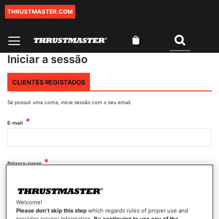
THRUSTMASTER.COM
Ir
para
o
O Meu Carrinho
Conteúdo
Pesquisar
Iniciar a sessão
CLIENTES REGISTADOS
Se possuir uma conta, inicie sessão com o seu email.
E-mail
Palavra-passe
Mostrar palavra-passe
Welcome!
Please don’t skip this step
which regards rules of proper use and
provides privacy information.
By continuing to use any of the