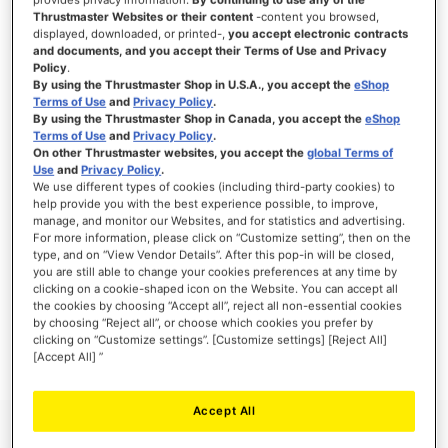
Thrustmaster Websites or their content
-content you browsed,
displayed, downloaded, or printed-,
you accept electronic contracts
and documents, and you accept their Terms of Use and Privacy
Policy
.
INICIAR SESSÃO
By using the Thrustmaster Shop in U.S.A., you accept the
eShop
Terms of Use
and
Privacy Policy
.
Esqueceu-se da Palavra-passe?
By using the Thrustmaster Shop in Canada, you accept the
eShop
Terms of Use
and
Privacy Policy
.
On other Thrustmaster websites, you accept the
global Terms of
Use
and
Privacy Policy
.
We use different types of cookies (including third-party cookies) to
help provide you with the best experience possible, to improve,
manage, and monitor our Websites, and for statistics and advertising.
NOVOS CLIENTES
For more information, please click on “Customize setting”, then on the
type, and on “View Vendor Details”. After this pop-in will be closed,
Criar uma conta online tem muitas vantagens: finalizar as encomendas mais
you are still able to change your cookies preferences at any time by
rapidamente, gravar mais que uma morada, seguir o estado das suas encomendas e
clicking on a cookie-shaped icon on the Website. You can accept all
muito mais.
the cookies by choosing “Accept all”, reject all non-essential cookies
by choosing “Reject all”, or choose which cookies you prefer by
clicking on “Customize settings”. [Customize settings] [Reject All]
CRIAR UMA CONTA
[Accept All] ”
Accept All