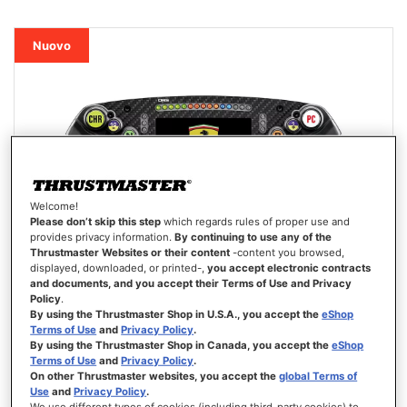
DESIDERI
Nuovo
Welcome!
Please don’t skip this step
which regards rules of proper use and
provides privacy information.
By continuing to use any of the
Thrustmaster Websites or their content
-content you browsed,
displayed, downloaded, or printed-,
you accept electronic contracts
and documents, and you accept their Terms of Use and Privacy
Policy
.
By using the Thrustmaster Shop in U.S.A., you accept the
eShop
Terms of Use
and
Privacy Policy
.
By using the Thrustmaster Shop in Canada, you accept the
eShop
Terms of Use
and
Privacy Policy
.
FORMULA WHEEL ADD-ON FERRARI SF-25 EDITION
On other Thrustmaster websites, you accept the
global Terms of
Use
and
Privacy Policy
.
We use different types of cookies (including third-party cookies) to