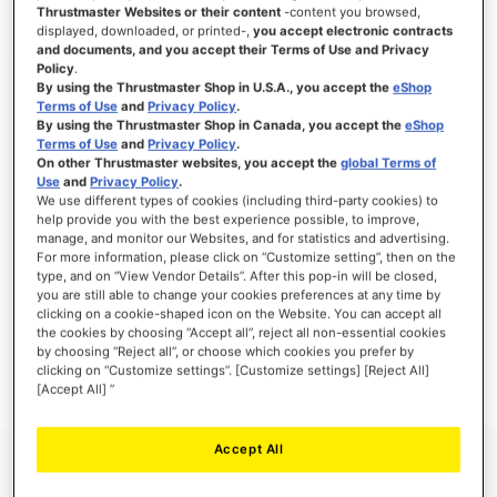
Thrustmaster Websites or their content
-content you browsed,
displayed, downloaded, or printed-,
you accept electronic contracts
and documents, and you accept their Terms of Use and Privacy
Policy
.
ACCEDI
By using the Thrustmaster Shop in U.S.A., you accept the
eShop
Terms of Use
and
Privacy Policy
.
Hai dimenticato la password?
By using the Thrustmaster Shop in Canada, you accept the
eShop
Terms of Use
and
Privacy Policy
.
On other Thrustmaster websites, you accept the
global Terms of
Use
and
Privacy Policy
.
We use different types of cookies (including third-party cookies) to
help provide you with the best experience possible, to improve,
manage, and monitor our Websites, and for statistics and advertising.
NUOVI CLIENTI
For more information, please click on “Customize setting”, then on the
type, and on “View Vendor Details”. After this pop-in will be closed,
you are still able to change your cookies preferences at any time by
La creazione di un account ha molti vantaggi: check-out veloce, salvare più di un
indirizzo, tenere traccia degli ordini e altro ancora.
clicking on a cookie-shaped icon on the Website. You can accept all
the cookies by choosing “Accept all”, reject all non-essential cookies
by choosing “Reject all”, or choose which cookies you prefer by
CREA UN ACCOUNT
clicking on “Customize settings”. [Customize settings] [Reject All]
[Accept All] ”
Accept All