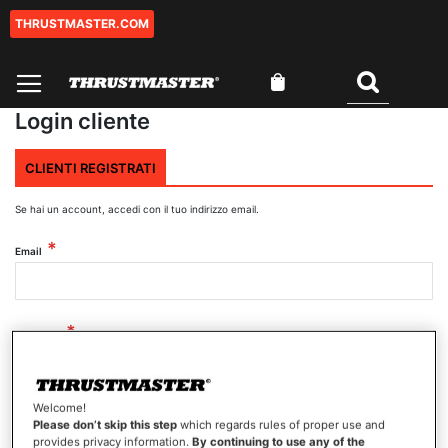
THRUSTMASTER.COM
Salta
al
contenuto
Carrello
Cercare
Login cliente
CLIENTI REGISTRATI
Se hai un account, accedi con il tuo indirizzo email.
Email
Password
Welcome!
Mostra password
Please don’t skip this step
which regards rules of proper use and
provides privacy information.
By continuing to use any of the