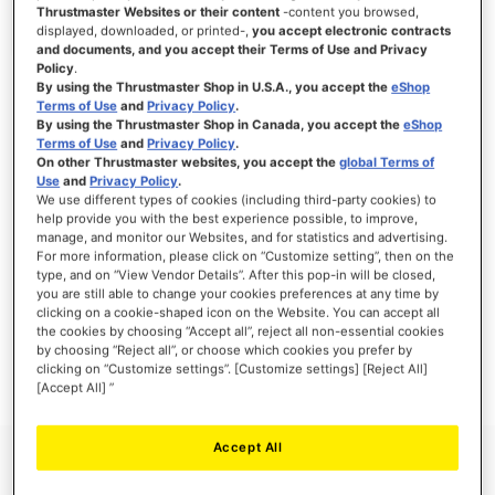
Thrustmaster Websites or their content
-content you browsed,
displayed, downloaded, or printed-,
you accept electronic contracts
and documents, and you accept their Terms of Use and Privacy
Policy
.
ACCEDI
By using the Thrustmaster Shop in U.S.A., you accept the
eShop
Terms of Use
and
Privacy Policy
.
Hai dimenticato la password?
By using the Thrustmaster Shop in Canada, you accept the
eShop
Terms of Use
and
Privacy Policy
.
On other Thrustmaster websites, you accept the
global Terms of
Use
and
Privacy Policy
.
We use different types of cookies (including third-party cookies) to
help provide you with the best experience possible, to improve,
manage, and monitor our Websites, and for statistics and advertising.
NUOVI CLIENTI
For more information, please click on “Customize setting”, then on the
type, and on “View Vendor Details”. After this pop-in will be closed,
you are still able to change your cookies preferences at any time by
La creazione di un account ha molti vantaggi: check-out veloce, salvare più di un
indirizzo, tenere traccia degli ordini e altro ancora.
clicking on a cookie-shaped icon on the Website. You can accept all
the cookies by choosing “Accept all”, reject all non-essential cookies
by choosing “Reject all”, or choose which cookies you prefer by
CREA UN ACCOUNT
clicking on “Customize settings”. [Customize settings] [Reject All]
[Accept All] ”
Accept All