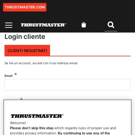
THRUSTMASTER.COM
Salta
al
contenuto
Carrello
Cercare
Login cliente
CLIENTI REGISTRATI
Se hai un account, accedi con il tuo indirizzo email.
Email
Password
Welcome!
Mostra password
Please don’t skip this step
which regards rules of proper use and
provides privacy information.
By continuing to use any of the