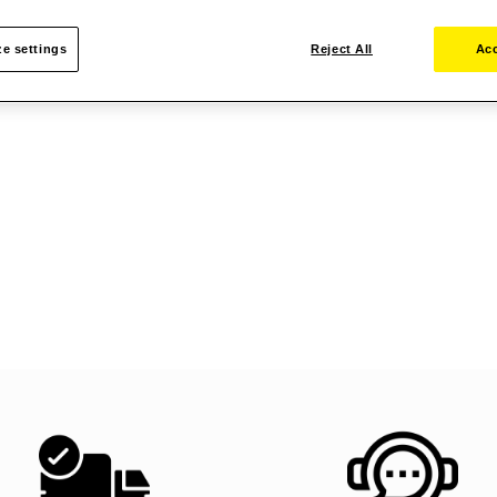
e settings
Reject All
Acc