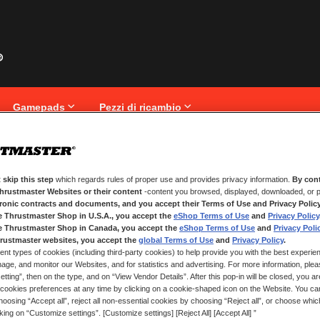
Gamepads
Pezzi di ricambio
 skip this step
which regards rules of proper use and provides privacy information.
By cont
NUOVI CLIENTI
Thrustmaster Websites or their content
-content you browsed, displayed, downloaded, or p
tronic contracts and documents, and you accept their Terms of Use and Privacy Polic
La creazione di un account ha molt
e Thrustmaster Shop in U.S.A., you accept the
eShop Terms of Use
and
Privacy Policy
traccia degli ordini e altro ancora.
e Thrustmaster Shop in Canada, you accept the
eShop Terms of Use
and
Privacy Poli
rustmaster websites, you accept the
global Terms of Use
and
Privacy Policy
.
ent types of cookies (including third-party cookies) to help provide you with the best experien
CREA UN ACCOUNT
ge, and monitor our Websites, and for statistics and advertising. For more information, plea
tting”, then on the type, and on “View Vendor Details”. After this pop-in will be closed, you are 
cookies preferences at any time by clicking on a cookie-shaped icon on the Website. You can
oosing “Accept all”, reject all non-essential cookies by choosing “Reject all”, or choose whi
cking on “Customize settings”. [Customize settings] [Reject All] [Accept All] ”