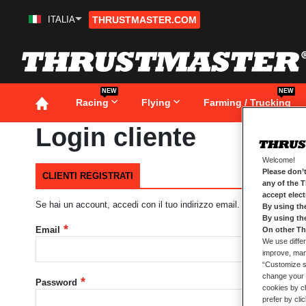
ITALIA
THRUSTMASTER.COM
Salta
al
contenuto
NEW
NEW
Racing
Flying
Farming / Trucking
Login cliente
Welcome!
Please don’t
CLIENTI REGISTRATI
any of the 
accept elec
Se hai un account, accedi con il tuo indirizzo email.
By using th
By using th
Email
On other Th
We use differ
improve, mana
“Customize se
change your 
Password
cookies by ch
prefer by cli