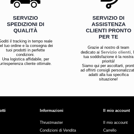
SERVIZIO
SERVIZIO DI
SPEDIZIONI DI
ASSISTENZA
QUALITÀ
CLIENTI PRONTO
PER TE
Goditi il tracking in tempo reale
el tuo ordine e la consegna dei
Grazie al nostro di team
tuoi prodotti in perfette
Servizio clienti
dedicato ai
, 
condizioni.
tua soddisfazione è la nostra
Una logistica affidabile, per
priorità!
un'esperienza cliente ottimale.
Siamo qui per ascoltarti, pront
ad offrirti consigli personalizzat
adatti alla tua specifica
situazione!
otti
Informazioni
Il mio account
Thrustmaster
Il mio account
Condizioni di Vendita
Carrello