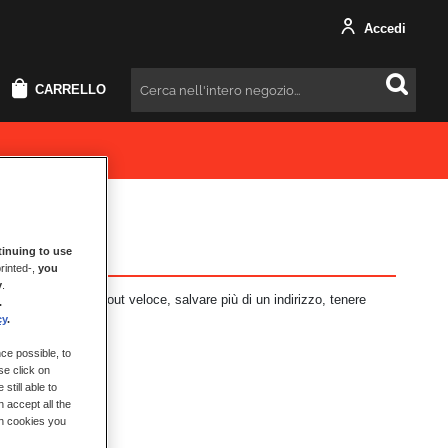
Accedi
CARRELLO
Cercare
inuing to use
rinted-,
you
y
.
i vantaggi: check-out veloce, salvare più di un indirizzo, tenere
.
cy
.
ce possible, to
se click on
still able to
 accept all the
ch cookies you