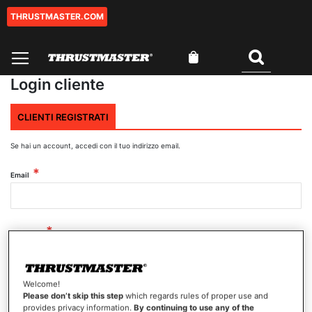
THRUSTMASTER.COM
Salta
al
contenuto
Carrello
Cercare
Login cliente
CLIENTI REGISTRATI
Se hai un account, accedi con il tuo indirizzo email.
Email
Password
Welcome!
Mostra password
Please don’t skip this step
which regards rules of proper use and
provides privacy information.
By continuing to use any of the