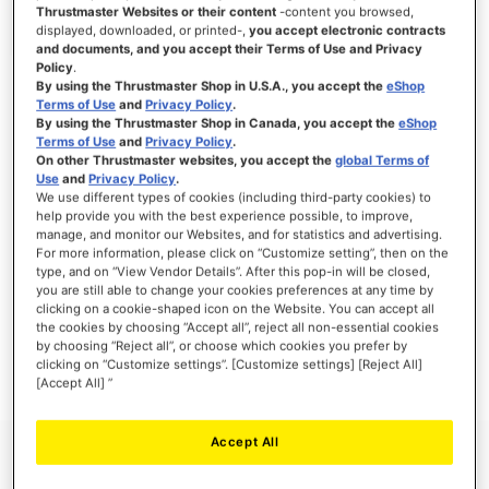
Thrustmaster Websites or their content
-content you browsed,
displayed, downloaded, or printed-,
you accept electronic contracts
and documents, and you accept their Terms of Use and Privacy
Policy
.
ACCEDI
By using the Thrustmaster Shop in U.S.A., you accept the
eShop
Terms of Use
and
Privacy Policy
.
Hai dimenticato la password?
By using the Thrustmaster Shop in Canada, you accept the
eShop
Terms of Use
and
Privacy Policy
.
On other Thrustmaster websites, you accept the
global Terms of
Use
and
Privacy Policy
.
We use different types of cookies (including third-party cookies) to
help provide you with the best experience possible, to improve,
manage, and monitor our Websites, and for statistics and advertising.
NUOVI CLIENTI
For more information, please click on “Customize setting”, then on the
type, and on “View Vendor Details”. After this pop-in will be closed,
you are still able to change your cookies preferences at any time by
La creazione di un account ha molti vantaggi: check-out veloce, salvare più di un
indirizzo, tenere traccia degli ordini e altro ancora.
clicking on a cookie-shaped icon on the Website. You can accept all
the cookies by choosing “Accept all”, reject all non-essential cookies
by choosing “Reject all”, or choose which cookies you prefer by
CREA UN ACCOUNT
clicking on “Customize settings”. [Customize settings] [Reject All]
[Accept All] ”
Accept All