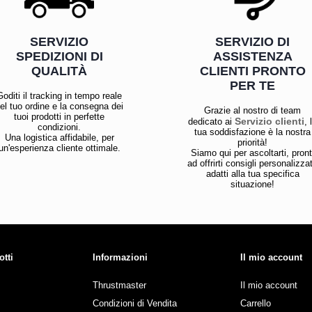
SERVIZIO
SERVIZIO DI
SPEDIZIONI DI
ASSISTENZA
QUALITÀ
CLIENTI PRONTO
PER TE
Goditi il tracking in tempo reale
el tuo ordine e la consegna dei
Grazie al nostro di team
tuoi prodotti in perfette
Servizio clienti
dedicato ai
, 
condizioni.
tua soddisfazione è la nostra
Una logistica affidabile, per
priorità!
un'esperienza cliente ottimale.
Siamo qui per ascoltarti, pront
ad offrirti consigli personalizzat
adatti alla tua specifica
situazione!
otti
Informazioni
Il mio account
Thrustmaster
Il mio account
Condizioni di Vendita
Carrello