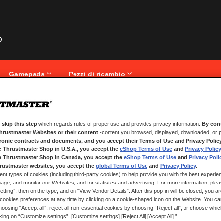
Gamepads
Pezzi di ricambio
 skip this step
which regards rules of proper use and provides privacy information.
By cont
NUOVI CLIENTI
Thrustmaster Websites or their content
-content you browsed, displayed, downloaded, or p
tronic contracts and documents, and you accept their Terms of Use and Privacy Polic
La creazione di un account ha molt
e Thrustmaster Shop in U.S.A., you accept the
eShop Terms of Use
and
Privacy Policy
traccia degli ordini e altro ancora.
e Thrustmaster Shop in Canada, you accept the
eShop Terms of Use
and
Privacy Poli
rustmaster websites, you accept the
global Terms of Use
and
Privacy Policy
.
ent types of cookies (including third-party cookies) to help provide you with the best experien
CREA UN ACCOUNT
ge, and monitor our Websites, and for statistics and advertising. For more information, plea
tting”, then on the type, and on “View Vendor Details”. After this pop-in will be closed, you are 
cookies preferences at any time by clicking on a cookie-shaped icon on the Website. You can
oosing “Accept all”, reject all non-essential cookies by choosing “Reject all”, or choose whi
cking on “Customize settings”. [Customize settings] [Reject All] [Accept All] ”