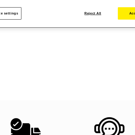
e settings
Reject All
Acc