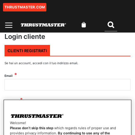
THRUSTMASTER.COM
Salta
al
contenuto
Carrello
Cercare
Login cliente
CLIENTI REGISTRATI
Se hai un account, accedi con il tuo indirizzo email.
Email
Password
Welcome!
Mostra password
Please don’t skip this step
which regards rules of proper use and
provides privacy information.
By continuing to use any of the