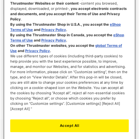
Thrustmaster Websites or their content
-content you browsed,
displayed, downloaded, or printed-,
you accept electronic contracts
and documents, and you accept their Terms of Use and Privacy
Policy
.
ACCEDI
By using the Thrustmaster Shop in U.S.A., you accept the
eShop
Terms of Use
and
Privacy Policy
.
Hai dimenticato la password?
By using the Thrustmaster Shop in Canada, you accept the
eShop
Terms of Use
and
Privacy Policy
.
On other Thrustmaster websites, you accept the
global Terms of
Use
and
Privacy Policy
.
We use different types of cookies (including third-party cookies) to
help provide you with the best experience possible, to improve,
manage, and monitor our Websites, and for statistics and advertising.
NUOVI CLIENTI
For more information, please click on “Customize setting”, then on the
type, and on “View Vendor Details”. After this pop-in will be closed,
you are still able to change your cookies preferences at any time by
La creazione di un account ha molti vantaggi: check-out veloce, salvare più di un
indirizzo, tenere traccia degli ordini e altro ancora.
clicking on a cookie-shaped icon on the Website. You can accept all
the cookies by choosing “Accept all”, reject all non-essential cookies
by choosing “Reject all”, or choose which cookies you prefer by
CREA UN ACCOUNT
clicking on “Customize settings”. [Customize settings] [Reject All]
[Accept All] ”
Accept All