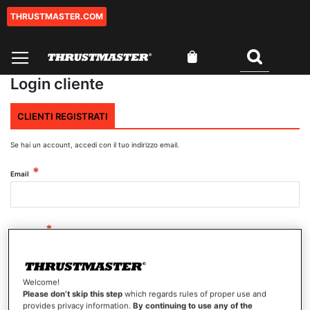
THRUSTMASTER.COM
Salta
al
contenuto
Carrello
Cercare
Login cliente
CLIENTI REGISTRATI
Se hai un account, accedi con il tuo indirizzo email.
Email
Password
Welcome!
Mostra password
Please don’t skip this step
which regards rules of proper use and
provides privacy information.
By continuing to use any of the