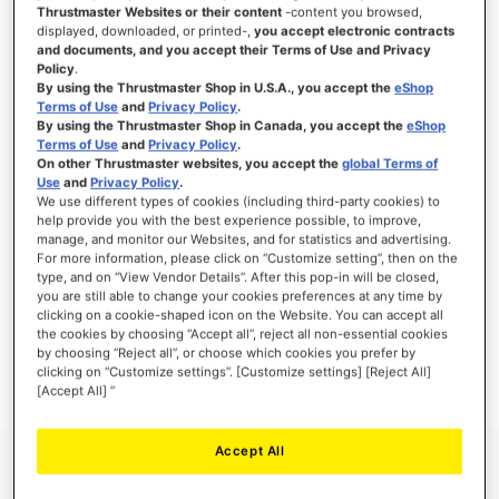
Thrustmaster Websites or their content
-content you browsed,
displayed, downloaded, or printed-,
you accept electronic contracts
and documents, and you accept their Terms of Use and Privacy
Policy
.
ACCEDI
By using the Thrustmaster Shop in U.S.A., you accept the
eShop
Terms of Use
and
Privacy Policy
.
Hai dimenticato la password?
By using the Thrustmaster Shop in Canada, you accept the
eShop
Terms of Use
and
Privacy Policy
.
On other Thrustmaster websites, you accept the
global Terms of
Use
and
Privacy Policy
.
We use different types of cookies (including third-party cookies) to
help provide you with the best experience possible, to improve,
manage, and monitor our Websites, and for statistics and advertising.
NUOVI CLIENTI
For more information, please click on “Customize setting”, then on the
type, and on “View Vendor Details”. After this pop-in will be closed,
you are still able to change your cookies preferences at any time by
La creazione di un account ha molti vantaggi: check-out veloce, salvare più di un
indirizzo, tenere traccia degli ordini e altro ancora.
clicking on a cookie-shaped icon on the Website. You can accept all
the cookies by choosing “Accept all”, reject all non-essential cookies
by choosing “Reject all”, or choose which cookies you prefer by
CREA UN ACCOUNT
clicking on “Customize settings”. [Customize settings] [Reject All]
[Accept All] ”
Accept All