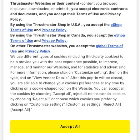
Thrustmaster Websites or their content
-content you browsed,
displayed, downloaded, or printed-,
you accept electronic contracts
and documents, and you accept their Terms of Use and Privacy
Policy
.
ACCEDI
By using the Thrustmaster Shop in U.S.A., you accept the
eShop
Terms of Use
and
Privacy Policy
.
Hai dimenticato la password?
By using the Thrustmaster Shop in Canada, you accept the
eShop
Terms of Use
and
Privacy Policy
.
On other Thrustmaster websites, you accept the
global Terms of
Use
and
Privacy Policy
.
We use different types of cookies (including third-party cookies) to
help provide you with the best experience possible, to improve,
manage, and monitor our Websites, and for statistics and advertising.
NUOVI CLIENTI
For more information, please click on “Customize setting”, then on the
type, and on “View Vendor Details”. After this pop-in will be closed,
you are still able to change your cookies preferences at any time by
La creazione di un account ha molti vantaggi: check-out veloce, salvare più di un
indirizzo, tenere traccia degli ordini e altro ancora.
clicking on a cookie-shaped icon on the Website. You can accept all
the cookies by choosing “Accept all”, reject all non-essential cookies
by choosing “Reject all”, or choose which cookies you prefer by
CREA UN ACCOUNT
clicking on “Customize settings”. [Customize settings] [Reject All]
[Accept All] ”
Accept All