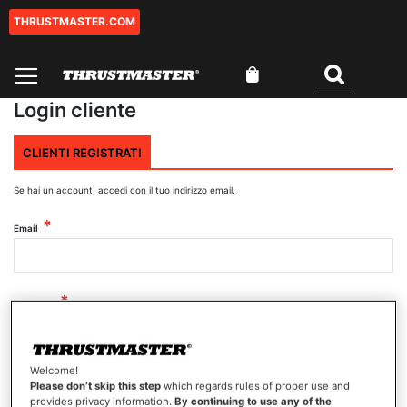
THRUSTMASTER.COM
Salta
al
contenuto
Carrello
Cercare
Login cliente
CLIENTI REGISTRATI
Se hai un account, accedi con il tuo indirizzo email.
Email
Password
Welcome!
Mostra password
Please don’t skip this step
which regards rules of proper use and
provides privacy information.
By continuing to use any of the