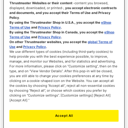
Thrustmaster Websites or their content
-content you browsed,
displayed, downloaded, or printed-,
you accept electronic contracts
and documents, and you accept their Terms of Use and Privacy
Policy
.
ACCEDI
By using the Thrustmaster Shop in U.S.A., you accept the
eShop
Terms of Use
and
Privacy Policy
.
Hai dimenticato la password?
By using the Thrustmaster Shop in Canada, you accept the
eShop
Terms of Use
and
Privacy Policy
.
On other Thrustmaster websites, you accept the
global Terms of
Use
and
Privacy Policy
.
We use different types of cookies (including third-party cookies) to
help provide you with the best experience possible, to improve,
manage, and monitor our Websites, and for statistics and advertising.
NUOVI CLIENTI
For more information, please click on “Customize setting”, then on the
type, and on “View Vendor Details”. After this pop-in will be closed,
you are still able to change your cookies preferences at any time by
La creazione di un account ha molti vantaggi: check-out veloce, salvare più di un
indirizzo, tenere traccia degli ordini e altro ancora.
clicking on a cookie-shaped icon on the Website. You can accept all
the cookies by choosing “Accept all”, reject all non-essential cookies
by choosing “Reject all”, or choose which cookies you prefer by
CREA UN ACCOUNT
clicking on “Customize settings”. [Customize settings] [Reject All]
[Accept All] ”
Accept All