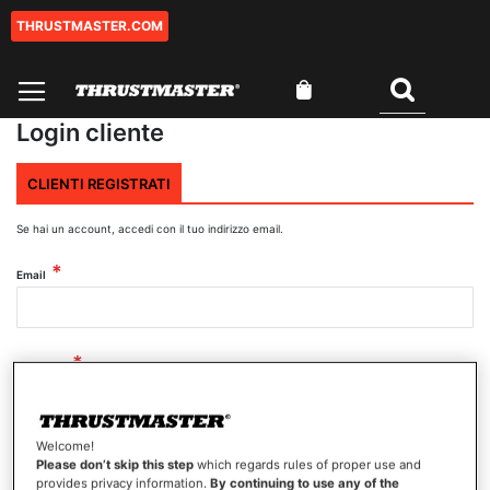
THRUSTMASTER.COM
Salta
al
contenuto
Carrello
Cercare
Login cliente
CLIENTI REGISTRATI
Se hai un account, accedi con il tuo indirizzo email.
Email
Password
Welcome!
Mostra password
Please don’t skip this step
which regards rules of proper use and
provides privacy information.
By continuing to use any of the