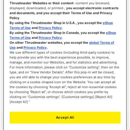
Thrustmaster Websites or their content
-content you browsed,
displayed, downloaded, or printed-,
you accept electronic contracts
and documents, and you accept their Terms of Use and Privacy
Policy
.
ACCEDI
By using the Thrustmaster Shop in U.S.A., you accept the
eShop
Terms of Use
and
Privacy Policy
.
Hai dimenticato la password?
By using the Thrustmaster Shop in Canada, you accept the
eShop
Terms of Use
and
Privacy Policy
.
On other Thrustmaster websites, you accept the
global Terms of
Use
and
Privacy Policy
.
We use different types of cookies (including third-party cookies) to
help provide you with the best experience possible, to improve,
manage, and monitor our Websites, and for statistics and advertising.
NUOVI CLIENTI
For more information, please click on “Customize setting”, then on the
type, and on “View Vendor Details”. After this pop-in will be closed,
you are still able to change your cookies preferences at any time by
La creazione di un account ha molti vantaggi: check-out veloce, salvare più di un
indirizzo, tenere traccia degli ordini e altro ancora.
clicking on a cookie-shaped icon on the Website. You can accept all
the cookies by choosing “Accept all”, reject all non-essential cookies
by choosing “Reject all”, or choose which cookies you prefer by
CREA UN ACCOUNT
clicking on “Customize settings”. [Customize settings] [Reject All]
[Accept All] ”
Accept All