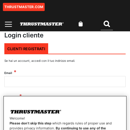
THRUSTMASTER.COM
Salta
al
contenuto
Carrello
Cercare
Login cliente
CLIENTI REGISTRATI
Se hai un account, accedi con il tuo indirizzo email.
Email
Password
Welcome!
Mostra password
Please don’t skip this step
which regards rules of proper use and
provides privacy information.
By continuing to use any of the