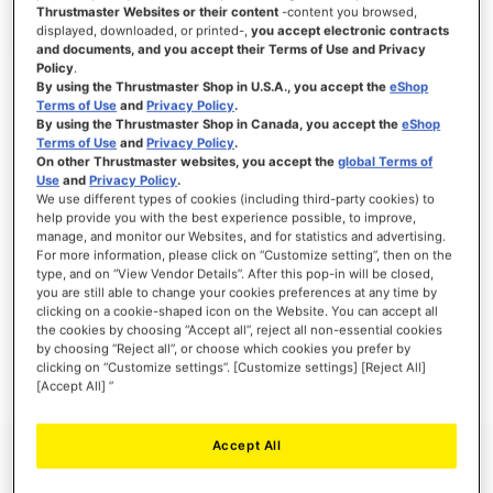
Thrustmaster Websites or their content
-content you browsed,
displayed, downloaded, or printed-,
you accept electronic contracts
and documents, and you accept their Terms of Use and Privacy
Policy
.
ACCEDI
By using the Thrustmaster Shop in U.S.A., you accept the
eShop
Terms of Use
and
Privacy Policy
.
Hai dimenticato la password?
By using the Thrustmaster Shop in Canada, you accept the
eShop
Terms of Use
and
Privacy Policy
.
On other Thrustmaster websites, you accept the
global Terms of
Use
and
Privacy Policy
.
We use different types of cookies (including third-party cookies) to
help provide you with the best experience possible, to improve,
manage, and monitor our Websites, and for statistics and advertising.
NUOVI CLIENTI
For more information, please click on “Customize setting”, then on the
type, and on “View Vendor Details”. After this pop-in will be closed,
you are still able to change your cookies preferences at any time by
La creazione di un account ha molti vantaggi: check-out veloce, salvare più di un
indirizzo, tenere traccia degli ordini e altro ancora.
clicking on a cookie-shaped icon on the Website. You can accept all
the cookies by choosing “Accept all”, reject all non-essential cookies
by choosing “Reject all”, or choose which cookies you prefer by
CREA UN ACCOUNT
clicking on “Customize settings”. [Customize settings] [Reject All]
[Accept All] ”
Accept All