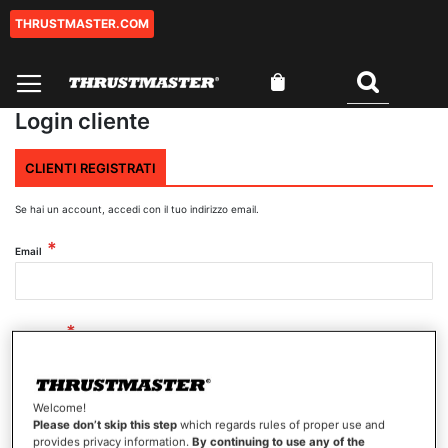
THRUSTMASTER.COM
Salta
al
contenuto
Carrello
Cercare
Login cliente
CLIENTI REGISTRATI
Se hai un account, accedi con il tuo indirizzo email.
Email
Password
Welcome!
Mostra password
Please don’t skip this step
which regards rules of proper use and
provides privacy information.
By continuing to use any of the