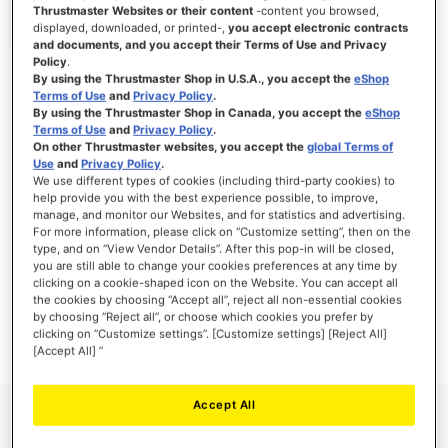
Thrustmaster Websites or their content
-content you browsed,
displayed, downloaded, or printed-,
you accept electronic contracts
and documents, and you accept their Terms of Use and Privacy
Policy
.
ACCEDI
By using the Thrustmaster Shop in U.S.A., you accept the
eShop
Terms of Use
and
Privacy Policy
.
Hai dimenticato la password?
By using the Thrustmaster Shop in Canada, you accept the
eShop
Terms of Use
and
Privacy Policy
.
On other Thrustmaster websites, you accept the
global Terms of
Use
and
Privacy Policy
.
We use different types of cookies (including third-party cookies) to
help provide you with the best experience possible, to improve,
manage, and monitor our Websites, and for statistics and advertising.
NUOVI CLIENTI
For more information, please click on “Customize setting”, then on the
type, and on “View Vendor Details”. After this pop-in will be closed,
you are still able to change your cookies preferences at any time by
La creazione di un account ha molti vantaggi: check-out veloce, salvare più di un
indirizzo, tenere traccia degli ordini e altro ancora.
clicking on a cookie-shaped icon on the Website. You can accept all
the cookies by choosing “Accept all”, reject all non-essential cookies
by choosing “Reject all”, or choose which cookies you prefer by
CREA UN ACCOUNT
clicking on “Customize settings”. [Customize settings] [Reject All]
[Accept All] ”
Accept All