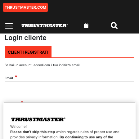
THRUSTMASTER.COM
Salta
al
contenuto
Carrello
Cercare
Login cliente
CLIENTI REGISTRATI
Se hai un account, accedi con il tuo indirizzo email.
Email
Password
Welcome!
Mostra password
Please don’t skip this step
which regards rules of proper use and
provides privacy information.
By continuing to use any of the