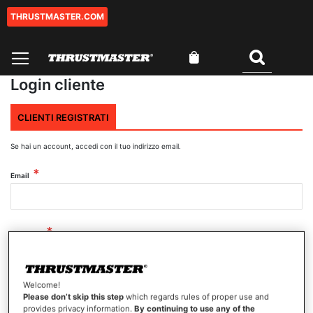
THRUSTMASTER.COM
Salta
al
contenuto
Carrello
Cercare
Login cliente
CLIENTI REGISTRATI
Se hai un account, accedi con il tuo indirizzo email.
Email
Password
Welcome!
Mostra password
Please don’t skip this step
which regards rules of proper use and
provides privacy information.
By continuing to use any of the