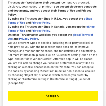
Thrustmaster Websites or their content
-content you browsed,
displayed, downloaded, or printed-,
you accept electronic contracts
and documents, and you accept their Terms of Use and Privacy
Policy
.
ACCEDI
By using the Thrustmaster Shop in U.S.A., you accept the
eShop
Terms of Use
and
Privacy Policy
.
Hai dimenticato la password?
By using the Thrustmaster Shop in Canada, you accept the
eShop
Terms of Use
and
Privacy Policy
.
On other Thrustmaster websites, you accept the
global Terms of
Use
and
Privacy Policy
.
We use different types of cookies (including third-party cookies) to
help provide you with the best experience possible, to improve,
manage, and monitor our Websites, and for statistics and advertising.
NUOVI CLIENTI
For more information, please click on “Customize setting”, then on the
type, and on “View Vendor Details”. After this pop-in will be closed,
you are still able to change your cookies preferences at any time by
La creazione di un account ha molti vantaggi: check-out veloce, salvare più di un
indirizzo, tenere traccia degli ordini e altro ancora.
clicking on a cookie-shaped icon on the Website. You can accept all
the cookies by choosing “Accept all”, reject all non-essential cookies
by choosing “Reject all”, or choose which cookies you prefer by
CREA UN ACCOUNT
clicking on “Customize settings”. [Customize settings] [Reject All]
[Accept All] ”
Accept All