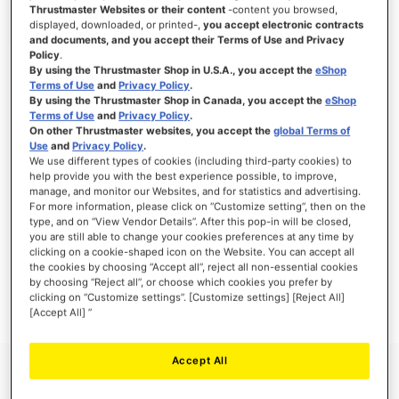
Thrustmaster Websites or their content
-content you browsed,
displayed, downloaded, or printed-,
you accept electronic contracts
and documents, and you accept their Terms of Use and Privacy
Policy
.
ACCEDI
By using the Thrustmaster Shop in U.S.A., you accept the
eShop
Terms of Use
and
Privacy Policy
.
Hai dimenticato la password?
By using the Thrustmaster Shop in Canada, you accept the
eShop
Terms of Use
and
Privacy Policy
.
On other Thrustmaster websites, you accept the
global Terms of
Use
and
Privacy Policy
.
We use different types of cookies (including third-party cookies) to
help provide you with the best experience possible, to improve,
manage, and monitor our Websites, and for statistics and advertising.
NUOVI CLIENTI
For more information, please click on “Customize setting”, then on the
type, and on “View Vendor Details”. After this pop-in will be closed,
you are still able to change your cookies preferences at any time by
La creazione di un account ha molti vantaggi: check-out veloce, salvare più di un
indirizzo, tenere traccia degli ordini e altro ancora.
clicking on a cookie-shaped icon on the Website. You can accept all
the cookies by choosing “Accept all”, reject all non-essential cookies
by choosing “Reject all”, or choose which cookies you prefer by
CREA UN ACCOUNT
clicking on “Customize settings”. [Customize settings] [Reject All]
[Accept All] ”
Accept All