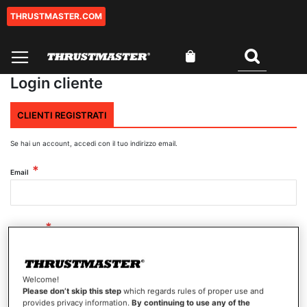
THRUSTMASTER.COM
Salta
al
contenuto
Carrello
Cercare
Login cliente
CLIENTI REGISTRATI
Se hai un account, accedi con il tuo indirizzo email.
Email
Password
Welcome!
Mostra password
Please don’t skip this step
which regards rules of proper use and
provides privacy information.
By continuing to use any of the