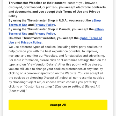
Thrustmaster Websites or their content
-content you browsed,
displayed, downloaded, or printed-,
you accept electronic contracts
and documents, and you accept their Terms of Use and Privacy
Policy
.
ACCEDI
By using the Thrustmaster Shop in U.S.A., you accept the
eShop
Terms of Use
and
Privacy Policy
.
Hai dimenticato la password?
By using the Thrustmaster Shop in Canada, you accept the
eShop
Terms of Use
and
Privacy Policy
.
On other Thrustmaster websites, you accept the
global Terms of
Use
and
Privacy Policy
.
We use different types of cookies (including third-party cookies) to
help provide you with the best experience possible, to improve,
manage, and monitor our Websites, and for statistics and advertising.
NUOVI CLIENTI
For more information, please click on “Customize setting”, then on the
type, and on “View Vendor Details”. After this pop-in will be closed,
you are still able to change your cookies preferences at any time by
La creazione di un account ha molti vantaggi: check-out veloce, salvare più di un
indirizzo, tenere traccia degli ordini e altro ancora.
clicking on a cookie-shaped icon on the Website. You can accept all
the cookies by choosing “Accept all”, reject all non-essential cookies
by choosing “Reject all”, or choose which cookies you prefer by
CREA UN ACCOUNT
clicking on “Customize settings”. [Customize settings] [Reject All]
[Accept All] ”
Accept All