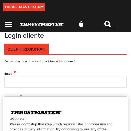
THRUSTMASTER.COM
Salta
al
contenuto
Carrello
Cercare
Login cliente
CLIENTI REGISTRATI
Se hai un account, accedi con il tuo indirizzo email.
Email
Password
Welcome!
Mostra password
Please don’t skip this step
which regards rules of proper use and
provides privacy information.
By continuing to use any of the