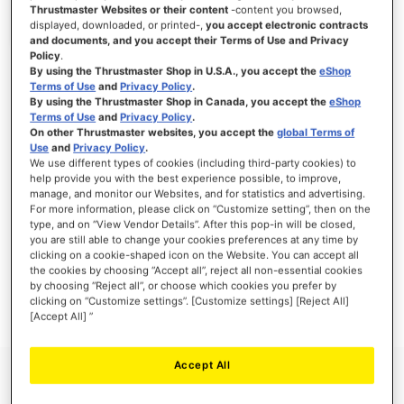
Thrustmaster Websites or their content
-content you browsed,
displayed, downloaded, or printed-,
you accept electronic contracts
and documents, and you accept their Terms of Use and Privacy
Policy
.
ACCEDI
By using the Thrustmaster Shop in U.S.A., you accept the
eShop
Terms of Use
and
Privacy Policy
.
Hai dimenticato la password?
By using the Thrustmaster Shop in Canada, you accept the
eShop
Terms of Use
and
Privacy Policy
.
On other Thrustmaster websites, you accept the
global Terms of
Use
and
Privacy Policy
.
We use different types of cookies (including third-party cookies) to
help provide you with the best experience possible, to improve,
manage, and monitor our Websites, and for statistics and advertising.
NUOVI CLIENTI
For more information, please click on “Customize setting”, then on the
type, and on “View Vendor Details”. After this pop-in will be closed,
you are still able to change your cookies preferences at any time by
La creazione di un account ha molti vantaggi: check-out veloce, salvare più di un
indirizzo, tenere traccia degli ordini e altro ancora.
clicking on a cookie-shaped icon on the Website. You can accept all
the cookies by choosing “Accept all”, reject all non-essential cookies
by choosing “Reject all”, or choose which cookies you prefer by
CREA UN ACCOUNT
clicking on “Customize settings”. [Customize settings] [Reject All]
[Accept All] ”
Accept All