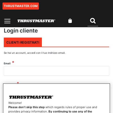
THRUSTMASTER.COM
Salta
al
contenuto
Carrello
Cercare
Login cliente
CLIENTI REGISTRATI
Se hai un account, accedi con il tuo indirizzo email.
Email
Password
Welcome!
Mostra password
Please don’t skip this step
which regards rules of proper use and
provides privacy information.
By continuing to use any of the