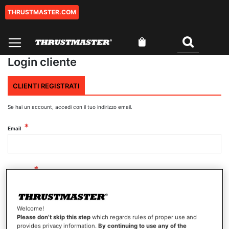
THRUSTMASTER.COM
Salta
al
contenuto
Carrello
Cercare
Login cliente
CLIENTI REGISTRATI
Se hai un account, accedi con il tuo indirizzo email.
Email
Password
Welcome!
Mostra password
Please don’t skip this step
which regards rules of proper use and
provides privacy information.
By continuing to use any of the