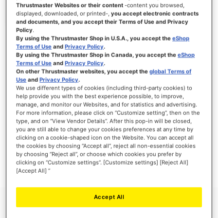
Thrustmaster Websites or their content
-content you browsed,
displayed, downloaded, or printed-,
you accept electronic contracts
and documents, and you accept their Terms of Use and Privacy
Policy
.
ACCEDI
By using the Thrustmaster Shop in U.S.A., you accept the
eShop
Terms of Use
and
Privacy Policy
.
Hai dimenticato la password?
By using the Thrustmaster Shop in Canada, you accept the
eShop
Terms of Use
and
Privacy Policy
.
On other Thrustmaster websites, you accept the
global Terms of
Use
and
Privacy Policy
.
We use different types of cookies (including third-party cookies) to
help provide you with the best experience possible, to improve,
manage, and monitor our Websites, and for statistics and advertising.
NUOVI CLIENTI
For more information, please click on “Customize setting”, then on the
type, and on “View Vendor Details”. After this pop-in will be closed,
you are still able to change your cookies preferences at any time by
La creazione di un account ha molti vantaggi: check-out veloce, salvare più di un
indirizzo, tenere traccia degli ordini e altro ancora.
clicking on a cookie-shaped icon on the Website. You can accept all
the cookies by choosing “Accept all”, reject all non-essential cookies
by choosing “Reject all”, or choose which cookies you prefer by
CREA UN ACCOUNT
clicking on “Customize settings”. [Customize settings] [Reject All]
[Accept All] ”
Accept All