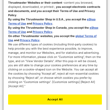
Thrustmaster Websites or their content
-content you browsed,
displayed, downloaded, or printed-,
you accept electronic contracts
and documents, and you accept their Terms of Use and Privacy
Policy
.
ACCEDI
By using the Thrustmaster Shop in U.S.A., you accept the
eShop
Terms of Use
and
Privacy Policy
.
Hai dimenticato la password?
By using the Thrustmaster Shop in Canada, you accept the
eShop
Terms of Use
and
Privacy Policy
.
On other Thrustmaster websites, you accept the
global Terms of
Use
and
Privacy Policy
.
We use different types of cookies (including third-party cookies) to
help provide you with the best experience possible, to improve,
manage, and monitor our Websites, and for statistics and advertising.
NUOVI CLIENTI
For more information, please click on “Customize setting”, then on the
type, and on “View Vendor Details”. After this pop-in will be closed,
you are still able to change your cookies preferences at any time by
La creazione di un account ha molti vantaggi: check-out veloce, salvare più di un
indirizzo, tenere traccia degli ordini e altro ancora.
clicking on a cookie-shaped icon on the Website. You can accept all
the cookies by choosing “Accept all”, reject all non-essential cookies
by choosing “Reject all”, or choose which cookies you prefer by
CREA UN ACCOUNT
clicking on “Customize settings”. [Customize settings] [Reject All]
[Accept All] ”
Accept All