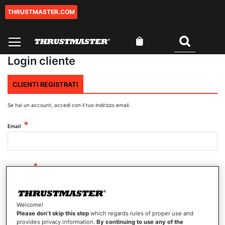
THRUSTMASTER.COM
Salta
al
contenuto
Carrello
Cercare
Login cliente
CLIENTI REGISTRATI
Se hai un account, accedi con il tuo indirizzo email.
Email
Password
Welcome!
Mostra password
Please don’t skip this step
which regards rules of proper use and
provides privacy information.
By continuing to use any of the