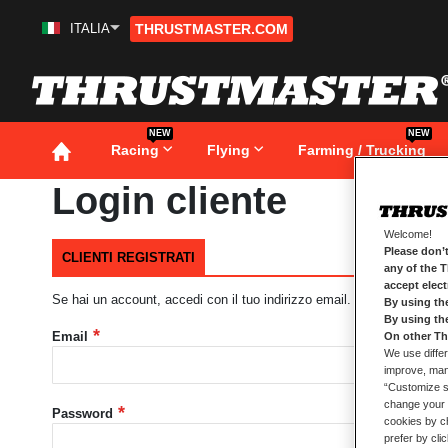
ITALIA
THRUSTMASTER.COM
Salta
al
contenuto
NEW
NEW
Racing
Flying
Farming / Trucking
Login cliente
Welcome!
Please don’t
CLIENTI REGISTRATI
any of the 
accept elec
Se hai un account, accedi con il tuo indirizzo email.
By using th
By using th
Email
On other Th
We use differ
improve, mana
“Customize se
change your 
Password
cookies by ch
prefer by cli