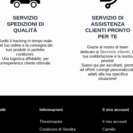
SERVIZIO
SERVIZIO DI
SPEDIZIONI DI
ASSISTENZA
QUALITÀ
CLIENTI PRONTO
PER TE
Goditi il tracking in tempo reale
el tuo ordine e la consegna dei
Grazie al nostro di team
tuoi prodotti in perfette
Servizio clienti
dedicato ai
, 
condizioni.
tua soddisfazione è la nostra
Una logistica affidabile, per
priorità!
un'esperienza cliente ottimale.
Siamo qui per ascoltarti, pront
ad offrirti consigli personalizzat
adatti alla tua specifica
situazione!
otti
Informazioni
Il mio account
Thrustmaster
Il mio account
Condizioni di Vendita
Carrello