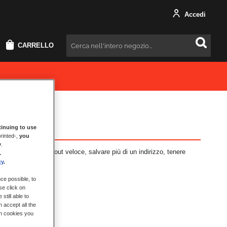
Accedi
CARRELLO
Cercare
inuing to use
rinted-,
you
y
.
i vantaggi: check-out veloce, salvare più di un indirizzo, tenere
.
cy
.
ce possible, to
se click on
still able to
 accept all the
ch cookies you