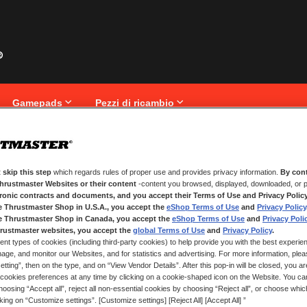
Gamepads
Pezzi di ricambio
 skip this step
which regards rules of proper use and provides privacy information.
By cont
NUOVI CLIENTI
Thrustmaster Websites or their content
-content you browsed, displayed, downloaded, or p
tronic contracts and documents, and you accept their Terms of Use and Privacy Polic
La creazione di un account ha molt
e Thrustmaster Shop in U.S.A., you accept the
eShop Terms of Use
and
Privacy Policy
traccia degli ordini e altro ancora.
e Thrustmaster Shop in Canada, you accept the
eShop Terms of Use
and
Privacy Poli
rustmaster websites, you accept the
global Terms of Use
and
Privacy Policy
.
ent types of cookies (including third-party cookies) to help provide you with the best experien
CREA UN ACCOUNT
ge, and monitor our Websites, and for statistics and advertising. For more information, plea
tting”, then on the type, and on “View Vendor Details”. After this pop-in will be closed, you are 
cookies preferences at any time by clicking on a cookie-shaped icon on the Website. You can
oosing “Accept all”, reject all non-essential cookies by choosing “Reject all”, or choose whi
cking on “Customize settings”. [Customize settings] [Reject All] [Accept All] ”