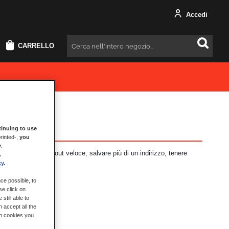
Accedi
CARRELLO
Cercare
inuing to use
rinted-,
you
y
.
i vantaggi: check-out veloce, salvare più di un indirizzo, tenere
.
cy
.
ce possible, to
se click on
still able to
 accept all the
ch cookies you