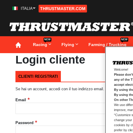
ITALIA
THRUSTMASTER.COM
Salta
al
contenuto
NEW
NEW
Racing
Flying
Farming / Trucking
Login cliente
Welcome!
Please don’t
CLIENTI REGISTRATI
any of the 
accept elec
Se hai un account, accedi con il tuo indirizzo email.
By using th
By using th
Email
On other Th
We use differ
improve, mana
“Customize se
change your 
Password
cookies by ch
prefer by cli