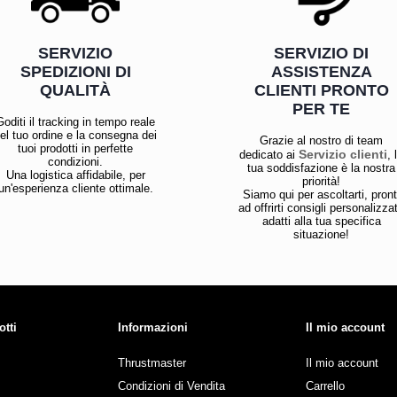
SERVIZIO
SERVIZIO DI
SPEDIZIONI DI
ASSISTENZA
QUALITÀ
CLIENTI PRONTO
PER TE
Goditi il tracking in tempo reale
el tuo ordine e la consegna dei
Grazie al nostro di team
tuoi prodotti in perfette
Servizio clienti
dedicato ai
, 
condizioni.
tua soddisfazione è la nostra
Una logistica affidabile, per
priorità!
un'esperienza cliente ottimale.
Siamo qui per ascoltarti, pront
ad offrirti consigli personalizzat
adatti alla tua specifica
situazione!
otti
Informazioni
Il mio account
Thrustmaster
Il mio account
Condizioni di Vendita
Carrello