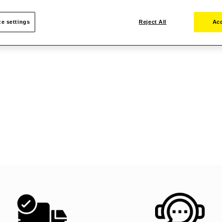
e settings
Reject All
Acc