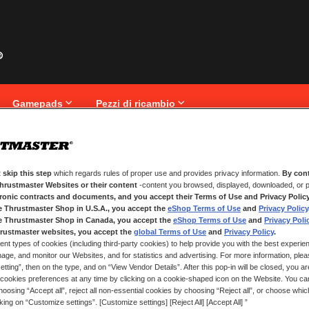
Gamepads
Pezzi di ricambio
 skip this step
which regards rules of proper use and provides privacy information.
By cont
NUOVI CLIENTI
Thrustmaster Websites or their content
-content you browsed, displayed, downloaded, or p
tronic contracts and documents, and you accept their Terms of Use and Privacy Polic
La creazione di un account ha molt
e Thrustmaster Shop in U.S.A., you accept the
eShop Terms of Use
and
Privacy Policy
traccia degli ordini e altro ancora.
e Thrustmaster Shop in Canada, you accept the
eShop Terms of Use
and
Privacy Poli
rustmaster websites, you accept the
global Terms of Use
and
Privacy Policy
.
ent types of cookies (including third-party cookies) to help provide you with the best experien
CREA UN ACCOUNT
ge, and monitor our Websites, and for statistics and advertising. For more information, plea
tting”, then on the type, and on “View Vendor Details”. After this pop-in will be closed, you are 
cookies preferences at any time by clicking on a cookie-shaped icon on the Website. You can
oosing “Accept all”, reject all non-essential cookies by choosing “Reject all”, or choose whi
cking on “Customize settings”. [Customize settings] [Reject All] [Accept All] ”