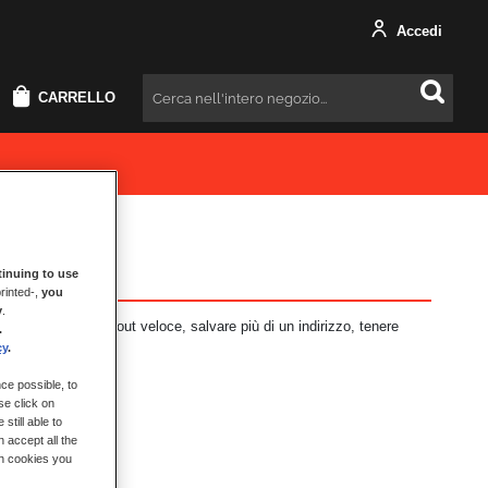
Accedi
CARRELLO
Cercare
inuing to use
rinted-,
you
y
.
i vantaggi: check-out veloce, salvare più di un indirizzo, tenere
.
cy
.
ce possible, to
se click on
still able to
 accept all the
ch cookies you