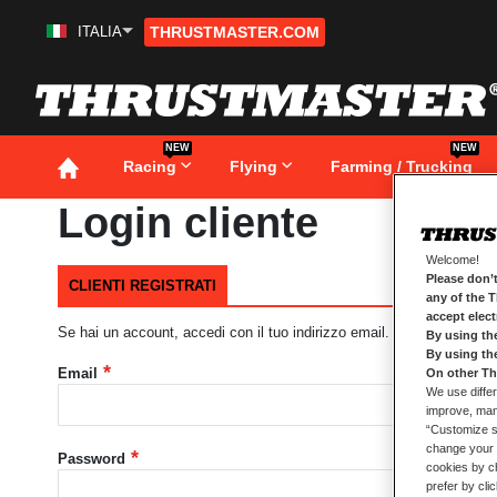
ITALIA
THRUSTMASTER.COM
Salta
al
contenuto
NEW
NEW
Racing
Flying
Farming / Trucking
Login cliente
Welcome!
Please don’t
CLIENTI REGISTRATI
any of the 
accept elec
Se hai un account, accedi con il tuo indirizzo email.
By using th
By using th
Email
On other Th
We use differ
improve, mana
“Customize se
change your 
Password
cookies by ch
prefer by cli