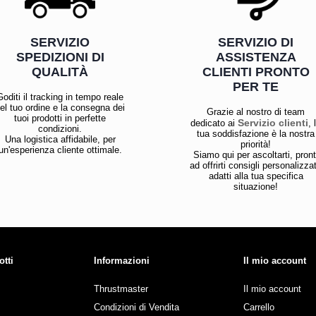
SERVIZIO
SERVIZIO DI
SPEDIZIONI DI
ASSISTENZA
QUALITÀ
CLIENTI PRONTO
PER TE
Goditi il tracking in tempo reale
el tuo ordine e la consegna dei
Grazie al nostro di team
tuoi prodotti in perfette
Servizio clienti
dedicato ai
, 
condizioni.
tua soddisfazione è la nostra
Una logistica affidabile, per
priorità!
un'esperienza cliente ottimale.
Siamo qui per ascoltarti, pront
ad offrirti consigli personalizzat
adatti alla tua specifica
situazione!
otti
Informazioni
Il mio account
Thrustmaster
Il mio account
Condizioni di Vendita
Carrello