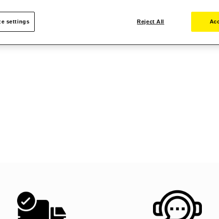
e settings
Reject All
Acc