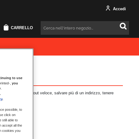
Accedi
CARRELLO
Cercare
inuing to use
rinted-,
you
y
.
i vantaggi: check-out veloce, salvare più di un indirizzo, tenere
.
cy
.
ce possible, to
se click on
still able to
 accept all the
ch cookies you