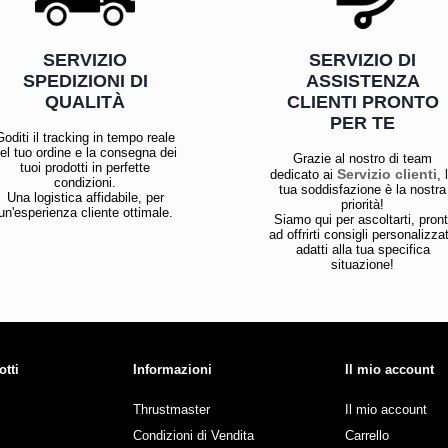
SERVIZIO
SERVIZIO DI
SPEDIZIONI DI
ASSISTENZA
QUALITÀ
CLIENTI PRONTO
PER TE
Goditi il tracking in tempo reale
el tuo ordine e la consegna dei
Grazie al nostro di team
tuoi prodotti in perfette
Servizio clienti
dedicato ai
, 
condizioni.
tua soddisfazione è la nostra
Una logistica affidabile, per
priorità!
un'esperienza cliente ottimale.
Siamo qui per ascoltarti, pront
ad offrirti consigli personalizzat
adatti alla tua specifica
situazione!
otti
Informazioni
Il mio account
Thrustmaster
Il mio account
Condizioni di Vendita
Carrello