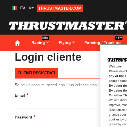
ITALIA
THRUSTMASTER.COM
Salta
al
contenuto
NEW
NEW
Racing
Flying
Farming / Trucking
Login cliente
Welcome!
Please don’t
CLIENTI REGISTRATI
any of the 
accept elec
Se hai un account, accedi con il tuo indirizzo email.
By using th
By using th
Email
On other Th
We use differ
improve, mana
“Customize se
change your 
Password
cookies by ch
prefer by cli