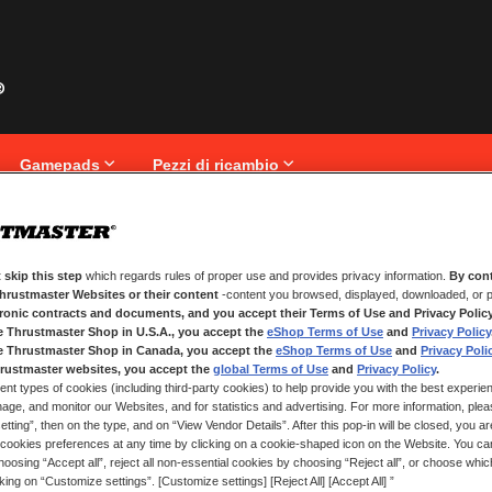
Gamepads
Pezzi di ricambio
 skip this step
which regards rules of proper use and provides privacy information.
By cont
NUOVI CLIENTI
Thrustmaster Websites or their content
-content you browsed, displayed, downloaded, or p
tronic contracts and documents, and you accept their Terms of Use and Privacy Polic
La creazione di un account ha molt
e Thrustmaster Shop in U.S.A., you accept the
eShop Terms of Use
and
Privacy Policy
traccia degli ordini e altro ancora.
e Thrustmaster Shop in Canada, you accept the
eShop Terms of Use
and
Privacy Poli
rustmaster websites, you accept the
global Terms of Use
and
Privacy Policy
.
ent types of cookies (including third-party cookies) to help provide you with the best experien
CREA UN ACCOUNT
ge, and monitor our Websites, and for statistics and advertising. For more information, plea
tting”, then on the type, and on “View Vendor Details”. After this pop-in will be closed, you are 
cookies preferences at any time by clicking on a cookie-shaped icon on the Website. You can
oosing “Accept all”, reject all non-essential cookies by choosing “Reject all”, or choose whi
cking on “Customize settings”. [Customize settings] [Reject All] [Accept All] ”