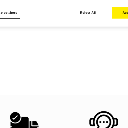
e settings
Reject All
Acc