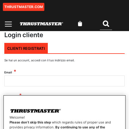
THRUSTMASTER.COM
Salta
al
contenuto
Carrello
Cercare
Login cliente
CLIENTI REGISTRATI
Se hai un account, accedi con il tuo indirizzo email.
Email
Password
Welcome!
Mostra password
Please don’t skip this step
which regards rules of proper use and
provides privacy information.
By continuing to use any of the