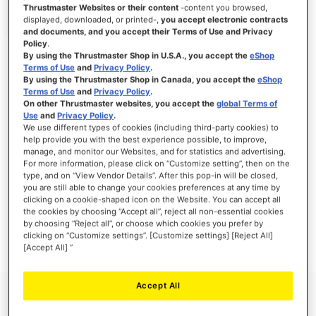
Thrustmaster Websites or their content
-content you browsed,
displayed, downloaded, or printed-,
you accept electronic contracts
and documents, and you accept their Terms of Use and Privacy
Policy
.
ACCEDI
By using the Thrustmaster Shop in U.S.A., you accept the
eShop
Terms of Use
and
Privacy Policy
.
Hai dimenticato la password?
By using the Thrustmaster Shop in Canada, you accept the
eShop
Terms of Use
and
Privacy Policy
.
On other Thrustmaster websites, you accept the
global Terms of
Use
and
Privacy Policy
.
We use different types of cookies (including third-party cookies) to
help provide you with the best experience possible, to improve,
manage, and monitor our Websites, and for statistics and advertising.
NUOVI CLIENTI
For more information, please click on “Customize setting”, then on the
type, and on “View Vendor Details”. After this pop-in will be closed,
you are still able to change your cookies preferences at any time by
La creazione di un account ha molti vantaggi: check-out veloce, salvare più di un
indirizzo, tenere traccia degli ordini e altro ancora.
clicking on a cookie-shaped icon on the Website. You can accept all
the cookies by choosing “Accept all”, reject all non-essential cookies
by choosing “Reject all”, or choose which cookies you prefer by
CREA UN ACCOUNT
clicking on “Customize settings”. [Customize settings] [Reject All]
[Accept All] ”
Accept All