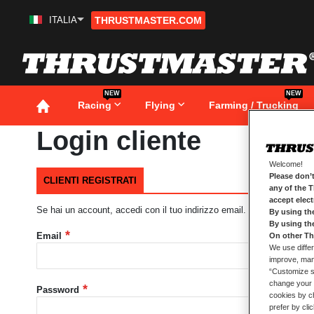
ITALIA
THRUSTMASTER.COM
Salta
al
contenuto
NEW
NEW
Racing
Flying
Farming / Trucking
Login cliente
Welcome!
Please don’t
CLIENTI REGISTRATI
any of the 
accept elec
Se hai un account, accedi con il tuo indirizzo email.
By using th
By using th
Email
On other Th
We use differ
improve, mana
“Customize se
change your 
Password
cookies by ch
prefer by cli