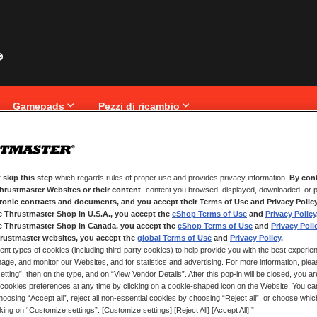
Gamepads
Pezzi di ricambio
 skip this step
which regards rules of proper use and provides privacy information.
By cont
NUOVI CLIENTI
Thrustmaster Websites or their content
-content you browsed, displayed, downloaded, or p
tronic contracts and documents, and you accept their Terms of Use and Privacy Polic
La creazione di un account ha molt
e Thrustmaster Shop in U.S.A., you accept the
eShop Terms of Use
and
Privacy Policy
traccia degli ordini e altro ancora.
e Thrustmaster Shop in Canada, you accept the
eShop Terms of Use
and
Privacy Poli
rustmaster websites, you accept the
global Terms of Use
and
Privacy Policy
.
ent types of cookies (including third-party cookies) to help provide you with the best experien
CREA UN ACCOUNT
ge, and monitor our Websites, and for statistics and advertising. For more information, plea
tting”, then on the type, and on “View Vendor Details”. After this pop-in will be closed, you are 
cookies preferences at any time by clicking on a cookie-shaped icon on the Website. You can
oosing “Accept all”, reject all non-essential cookies by choosing “Reject all”, or choose whi
cking on “Customize settings”. [Customize settings] [Reject All] [Accept All] ”