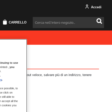
Accedi
CARRELLO
Cercare
inuing to use
rinted-,
you
y
.
i vantaggi: check-out veloce, salvare più di un indirizzo, tenere
.
cy
.
ce possible, to
se click on
still able to
 accept all the
ch cookies you