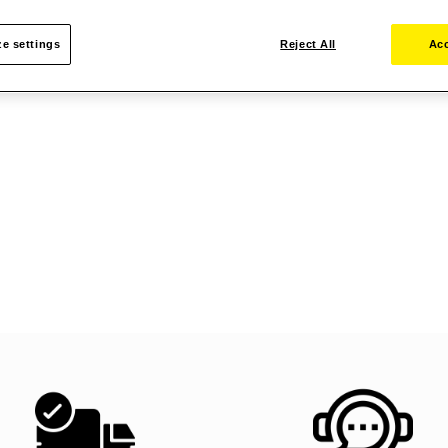
e settings
Reject All
Acc