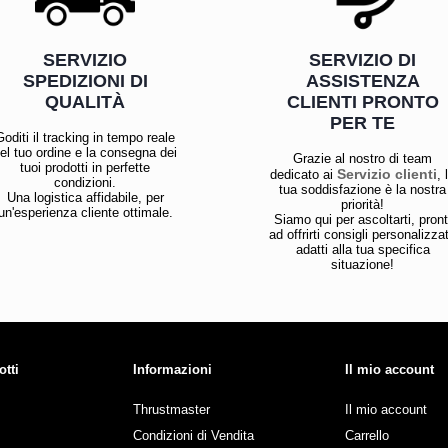
SERVIZIO
SERVIZIO DI
SPEDIZIONI DI
ASSISTENZA
QUALITÀ
CLIENTI PRONTO
PER TE
Goditi il tracking in tempo reale
el tuo ordine e la consegna dei
Grazie al nostro di team
tuoi prodotti in perfette
Servizio clienti
dedicato ai
, 
condizioni.
tua soddisfazione è la nostra
Una logistica affidabile, per
priorità!
un'esperienza cliente ottimale.
Siamo qui per ascoltarti, pront
ad offrirti consigli personalizzat
adatti alla tua specifica
situazione!
otti
Informazioni
Il mio account
Thrustmaster
Il mio account
Condizioni di Vendita
Carrello