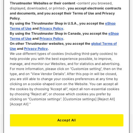
Thrustmaster Websites or their content
-content you browsed,
displayed, downloaded, or printed-,
you accept electronic contracts
and documents, and you accept their Terms of Use and Privacy
Policy
.
ACCEDI
By using the Thrustmaster Shop in U.S.A., you accept the
eShop
Terms of Use
and
Privacy Policy
.
Hai dimenticato la password?
By using the Thrustmaster Shop in Canada, you accept the
eShop
Terms of Use
and
Privacy Policy
.
On other Thrustmaster websites, you accept the
global Terms of
Use
and
Privacy Policy
.
We use different types of cookies (including third-party cookies) to
help provide you with the best experience possible, to improve,
manage, and monitor our Websites, and for statistics and advertising.
NUOVI CLIENTI
For more information, please click on “Customize setting”, then on the
type, and on “View Vendor Details”. After this pop-in will be closed,
you are still able to change your cookies preferences at any time by
La creazione di un account ha molti vantaggi: check-out veloce, salvare più di un
indirizzo, tenere traccia degli ordini e altro ancora.
clicking on a cookie-shaped icon on the Website. You can accept all
the cookies by choosing “Accept all”, reject all non-essential cookies
by choosing “Reject all”, or choose which cookies you prefer by
CREA UN ACCOUNT
clicking on “Customize settings”. [Customize settings] [Reject All]
[Accept All] ”
Accept All