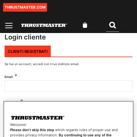
THRUSTMASTER.COM
Salta
al
contenuto
Carrello
Cercare
Login cliente
CLIENTI REGISTRATI
Se hai un account, accedi con il tuo indirizzo email.
Email
Password
Welcome!
Mostra password
Please don’t skip this step
which regards rules of proper use and
provides privacy information.
By continuing to use any of the