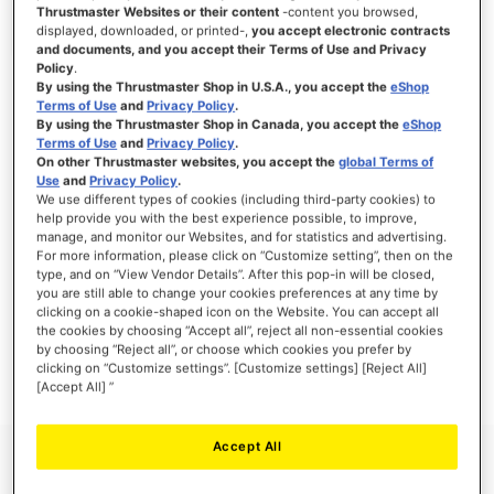
Thrustmaster Websites or their content
-content you browsed,
displayed, downloaded, or printed-,
you accept electronic contracts
and documents, and you accept their Terms of Use and Privacy
Policy
.
ACCEDI
By using the Thrustmaster Shop in U.S.A., you accept the
eShop
Terms of Use
and
Privacy Policy
.
Hai dimenticato la password?
By using the Thrustmaster Shop in Canada, you accept the
eShop
Terms of Use
and
Privacy Policy
.
On other Thrustmaster websites, you accept the
global Terms of
Use
and
Privacy Policy
.
We use different types of cookies (including third-party cookies) to
help provide you with the best experience possible, to improve,
manage, and monitor our Websites, and for statistics and advertising.
NUOVI CLIENTI
For more information, please click on “Customize setting”, then on the
type, and on “View Vendor Details”. After this pop-in will be closed,
you are still able to change your cookies preferences at any time by
La creazione di un account ha molti vantaggi: check-out veloce, salvare più di un
indirizzo, tenere traccia degli ordini e altro ancora.
clicking on a cookie-shaped icon on the Website. You can accept all
the cookies by choosing “Accept all”, reject all non-essential cookies
by choosing “Reject all”, or choose which cookies you prefer by
CREA UN ACCOUNT
clicking on “Customize settings”. [Customize settings] [Reject All]
[Accept All] ”
Accept All