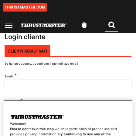
THRUSTMASTER.COM
Salta
al
contenuto
Carrello
Cercare
Login cliente
CLIENTI REGISTRATI
Se hai un account, accedi con il tuo indirizzo email.
Email
Password
Welcome!
Mostra password
Please don’t skip this step
which regards rules of proper use and
provides privacy information.
By continuing to use any of the