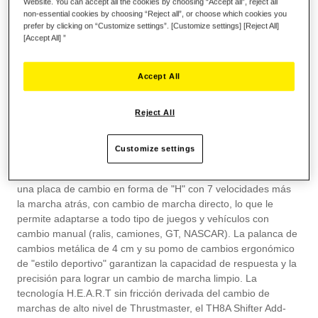
Website. You can accept all the cookies by choosing “Accept all”, reject all
non-essential cookies by choosing “Reject all”, or choose which cookies you
prefer by clicking on “Customize settings”. [Customize settings] [Reject All]
[Accept All] ”
Accept All
SACA EL MÁXIMO PARTIDO DE TUS
CAMBIOS CON EL TH8S SHIFTER ADD-
ON
Reject All
Completa tu configuración de sim racing con una palanca de
Customize settings
cambios manual para aumentar el nivel de las sensaciones de
inmersión en la conducción. El TH8S Shifter Add-On presenta
una placa de cambio en forma de "H" con 7 velocidades más
la marcha atrás, con cambio de marcha directo, lo que le
permite adaptarse a todo tipo de juegos y vehículos con
cambio manual (ralis, camiones, GT, NASCAR). La palanca de
cambios metálica de 4 cm y su pomo de cambios ergonómico
de "estilo deportivo" garantizan la capacidad de respuesta y la
precisión para lograr un cambio de marcha limpio. La
tecnología H.E.A.R.T sin fricción derivada del cambio de
marchas de alto nivel de Thrustmaster, el TH8A Shifter Add-