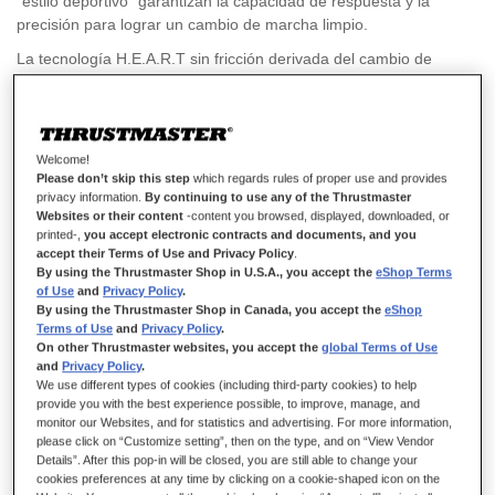
"estilo deportivo" garantizan la capacidad de respuesta y la
precisión para lograr un cambio de marcha limpio.
La tecnología H.E.A.R.T sin fricción derivada del cambio de
marchas de alto nivel de Thrustmaster, el TH8A Shifter Add-On,
garantiza el mismo nivel extremo de precisión durante toda la
vida útil del producto.
69,99 €
Welcome!
El TH8S Shifter Add-On es compatible en PC con todos los
Please don’t skip this step
which regards rules of proper use and provides
volantes de carreras y compatible en PS5, PS4, Xbox One y Xbox
privacy information.
By continuing to use any of the Thrustmaster
Series X|S con las bases de volantes de carreras Force
Websites or their content
-content you browsed, displayed, downloaded, or
AÑADIR AL CARRITO
Feedback de Thrustmaster.
printed-,
you accept electronic contracts and documents, and you
accept their Terms of Use and Privacy Policy
.
By using the Thrustmaster Shop in U.S.A., you accept the
eShop Terms
of Use
and
Privacy Policy
.
Lista de deseos
By using the Thrustmaster Shop in Canada, you accept the
eShop
Terms of Use
and
Privacy Policy
.
On other Thrustmaster websites, you accept the
global Terms of Use
Sea el primero en dejar una reseña para este artículo
and
Privacy Policy
.
We use different types of cookies (including third-party cookies) to help
Detalles
provide you with the best experience possible, to improve, manage, and
monitor our Websites, and for statistics and advertising. For more information,
please click on “Customize setting”, then on the type, and on “View Vendor
Details”. After this pop-in will be closed, you are still able to change your
cookies preferences at any time by clicking on a cookie-shaped icon on the