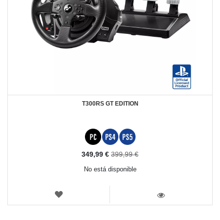
T300RS GT EDITION
Precio
349,99 €
399,99 €
especial
No está disponible
LISTA
DE
VISTA
DESEOS