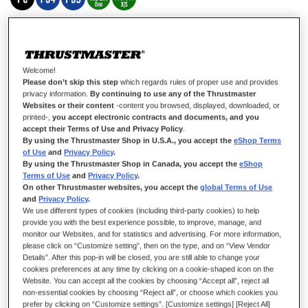
DISPONIBLE
Tornillos de repuesto para el juego de pedales T3PM, ¡por si has
perdido los tuyos!
Welcome!
3,99 €
Please don’t skip this step
which regards rules of proper use and provides
privacy information.
By continuing to use any of the Thrustmaster
Websites or their content
-content you browsed, displayed, downloaded, or
printed-,
you accept electronic contracts and documents, and you
accept their Terms of Use and Privacy Policy
.
By using the Thrustmaster Shop in U.S.A., you accept the
eShop Terms
of Use
and
Privacy Policy
.
By using the Thrustmaster Shop in Canada, you accept the
eShop
AÑADIR AL CARRITO
Terms of Use
and
Privacy Policy
.
On other Thrustmaster websites, you accept the
global Terms of Use
and
Privacy Policy
.
We use different types of cookies (including third-party cookies) to help
Lista de deseos
provide you with the best experience possible, to improve, manage, and
monitor our Websites, and for statistics and advertising. For more information,
please click on “Customize setting”, then on the type, and on “View Vendor
Sea el primero en dejar una reseña para este artículo
Details”. After this pop-in will be closed, you are still able to change your
Detalles
cookies preferences at any time by clicking on a cookie-shaped icon on the
Website. You can accept all the cookies by choosing “Accept all”, reject all
non-essential cookies by choosing “Reject all”, or choose which cookies you
6 tornillos de cabeza hexagonal (cabeza Allen)
prefer by clicking on “Customize settings”. [Customize settings] [Reject All]