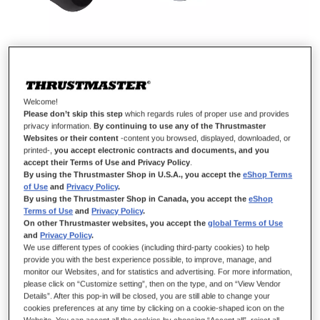
FIXATION KIT - TH8 / TH8A
Welcome!
Please don’t skip this step
which regards rules of proper use and provides
privacy information.
By continuing to use any of the Thrustmaster
Websites or their content
-content you browsed, displayed, downloaded, or
printed-,
you accept electronic contracts and documents, and you
DISPONIBLE
accept their Terms of Use and Privacy Policy
.
By using the Thrustmaster Shop in U.S.A., you accept the
eShop Terms
Sistema de montaje de aluminio para las cajas de cambio de
of Use
and
Privacy Policy
.
Thrustmaster.
By using the Thrustmaster Shop in Canada, you accept the
eShop
16,99 €
Terms of Use
and
Privacy Policy
.
On other Thrustmaster websites, you accept the
global Terms of Use
and
Privacy Policy
.
We use different types of cookies (including third-party cookies) to help
provide you with the best experience possible, to improve, manage, and
monitor our Websites, and for statistics and advertising. For more information,
please click on “Customize setting”, then on the type, and on “View Vendor
Details”. After this pop-in will be closed, you are still able to change your
AÑADIR AL CARRITO
cookies preferences at any time by clicking on a cookie-shaped icon on the