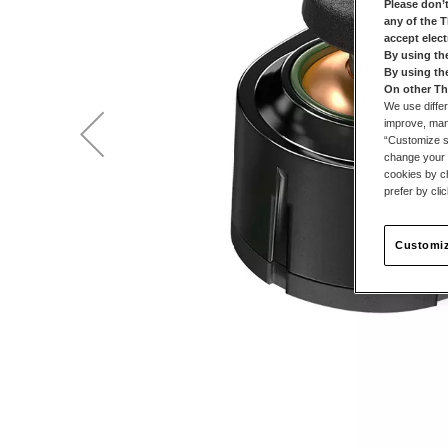
Please don’t
any of the 
accept elec
By using th
By using th
On other Th
We use differ
improve, mana
“Customize se
change your 
cookies by ch
prefer by cli
Customiz