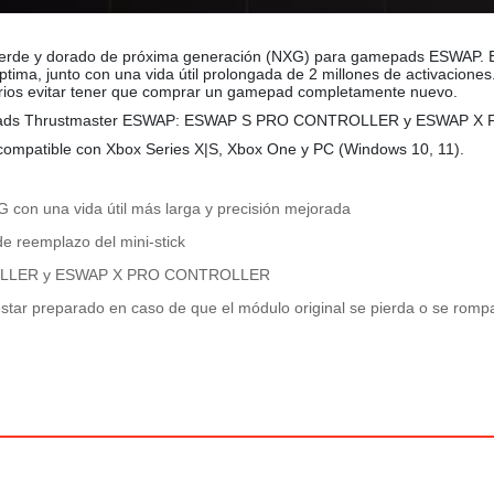
de y dorado de próxima generación (NXG) para gamepads ESWAP. Este
tima, junto con una vida útil prolongada de 2 millones de activacion
suarios evitar tener que comprar un gamepad completamente nuevo.
 gamepads Thrustmaster ESWAP: ESWAP S PRO CONTROLLER y ESWAP
l, compatible con Xbox Series X|S, Xbox One y PC (Windows 10, 11).
 con una vida útil más larga y precisión mejorada
e reemplazo del mini-stick
ROLLER y ESWAP X PRO CONTROLLER
a estar preparado en caso de que el módulo original se pierda o se r