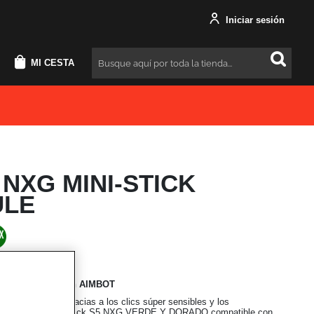
Iniciar sesión
MI CESTA
Buscar
NXG MINI-STICK
LE
s preciso que un
AIMBOT
ecisión óptima gracias a los clics súper sensibles y los
ves, con el mini-stick S5 NXG VERDE Y DORADO compatible con