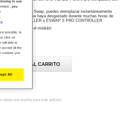
inuing to use
P.
rinted-,
you
nología modular Hot-Swap, puedes reemplazar instantáneamente
y
.
 de mini-stick que se haya desgastado durante muchas horas de
.
AP X PRO CONTROLLER o ESWAP S PRO CONTROLLER.
cy
.
tu gamepad, ¡sólo el módulo!
ce possible, to
se click on
still able to
 accept all the
ch cookies you
AÑADIR AL CARRITO
ept All
deseos
n dejar una reseña para este artículo