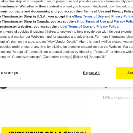
 skip this step
which regards rules of proper use and provides privacy information.
By cont
gamepads ESWA
Thrustmaster Websites or their content
-content you browsed, displayed, downloaded, or p
Gracias a la tec
tronic contracts and documents, and you accept their Terms of Use and Privacy Polic
cualquier módulo
e Thrustmaster Shop in U.S.A., you accept the
eShop Terms of Use
and
Privacy Policy
juego en ESW
e Thrustmaster Shop in Canada, you accept the
eShop Terms of Use
and
Privacy Poli
rustmaster websites, you accept the
global Terms of Use
and
Privacy Policy
.
No cambies todo 
ent types of cookies (including third-party cookies) to help provide you with the best experien
ge, and monitor our Websites, and for statistics and advertising. For more information, plea
19,99 €
tting”, then on the type, and on “View Vendor Details”. After this pop-in will be closed, you are 
cookies preferences at any time by clicking on a cookie-shaped icon on the Website. You can
oosing “Accept all”, reject all non-essential cookies by choosing “Reject all”, or choose whi
cking on “Customize settings”. [Customize settings] [Reject All] [Accept All] ”
e settings
Reject All
Acc
Lista de 
Sea el primero e