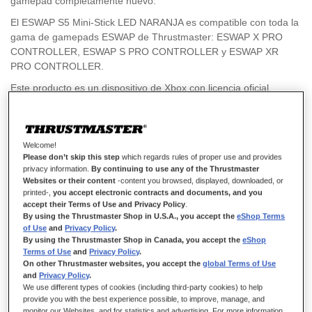
gamepad completamente nuevo.
El ESWAP S5 Mini-Stick LED NARANJA es compatible con toda la
gama de gamepads ESWAP de Thrustmaster: ESWAP X PRO
CONTROLLER, ESWAP S PRO CONTROLLER y ESWAP XR
PRO CONTROLLER.
Este producto es un dispositivo de Xbox con licencia oficial,
compatible con Xbox Series X|S, Xbox One y PC (Windows
10/11).
Welcome!
Please don’t skip this step
which regards rules of proper use and provides
19,99 €
privacy information.
By continuing to use any of the Thrustmaster
Websites or their content
-content you browsed, displayed, downloaded, or
printed-,
you accept electronic contracts and documents, and you
accept their Terms of Use and Privacy Policy
.
By using the Thrustmaster Shop in U.S.A., you accept the
eShop Terms
of Use
and
Privacy Policy
.
By using the Thrustmaster Shop in Canada, you accept the
eShop
Terms of Use
and
Privacy Policy
.
AÑADIR AL CARRITO
On other Thrustmaster websites, you accept the
global Terms of Use
and
Privacy Policy
.
We use different types of cookies (including third-party cookies) to help
provide you with the best experience possible, to improve, manage, and
monitor our Websites, and for statistics and advertising. For more information,