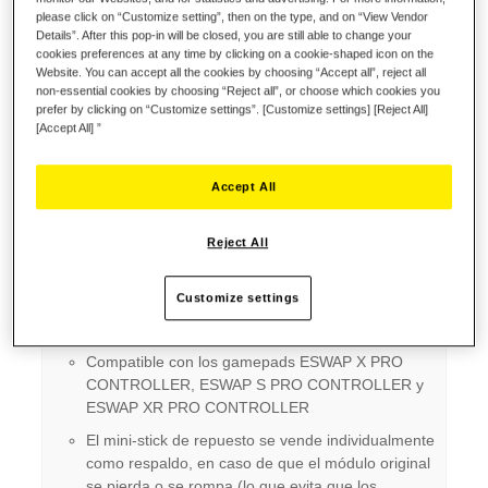
Lista de deseos
please click on “Customize setting”, then on the type, and on “View Vendor
Details”. After this pop-in will be closed, you are still able to change your
Sea el primero en dejar una reseña para este artículo
cookies preferences at any time by clicking on a cookie-shaped icon on the
Website. You can accept all the cookies by choosing “Accept all”, reject all
Detalles
non-essential cookies by choosing “Reject all”, or choose which cookies you
prefer by clicking on “Customize settings”. [Customize settings] [Reject All]
[Accept All] ”
Puntos clave:
Accept All
Mini-stick modular retroiluminado NARANJA con
precisión mejorada y una vida útil ampliada
Reject All
Función de retroiluminación ajustable con tres
niveles diferentes
Customize settings
La tecnología modular permite la sustitución
prácticamente ilimitada del mini-stick
Compatible con los gamepads ESWAP X PRO
CONTROLLER, ESWAP S PRO CONTROLLER y
ESWAP XR PRO CONTROLLER
El mini-stick de repuesto se vende individualmente
como respaldo, en caso de que el módulo original
se pierda o se rompa (lo que evita que los