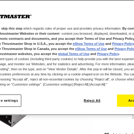
para um control
de velocidades 
responsiva. Ins
proporcionar-lh
Construído 90%
 skip this step
which regards rules of proper use and provides privacy information.
By cont
Thrustmaster Websites or their content
-content you browsed, displayed, downloaded, or p
qualidade para 
tronic contracts and documents, and you accept their Terms of Use and Privacy Polic
(HallEffect Ac
e Thrustmaster Shop in U.S.A., you accept the
eShop Terms of Use
and
Privacy Policy
para uma preci
e Thrustmaster Shop in Canada, you accept the
eShop Terms of Use
and
Privacy Poli
rustmaster websites, you accept the
global Terms of Use
and
Privacy Policy
.
O TSS Handbrak
ent types of cookies (including third-party cookies) to help provide you with the best experien
com T128, T248,
ge, and monitor our Websites, and for statistics and advertising. For more information, plea
dispositivos T
tting”, then on the type, and on “View Vendor Details”. After this pop-in will be closed, you are 
cookies preferences at any time by clicking on a cookie-shaped icon on the Website. You can
de mão e alavan
oosing “Accept all”, reject all non-essential cookies by choosing “Reject all”, or choose whi
299,99 €
de estilo Rally.
cking on “Customize settings”. [Customize settings] [Reject All] [Accept All] ”
e settings
Reject All
Acc