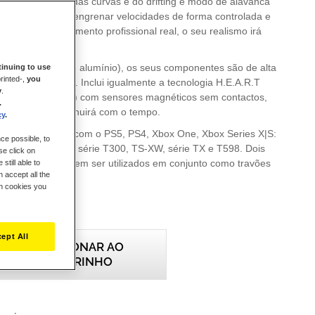
o mais eficiente das curvas e do drifting e modo de alavanca
sequencial para engrenar velocidades de forma controlada e
pirado em equipamento profissional real, o seu realismo irá
e a imersão total.
 em metal (aço e alumínio), os seus componentes são de alta
inuing to use
rinted-,
you
maior resistência. Inclui igualmente a tecnologia H.E.A.R.T
y
.
cuRate Technology) com sensores magnéticos sem contactos,
.
são que não diminuirá com o tempo.
cy
.
e é compatível com o PS5, PS4, Xbox One, Xbox Series X|S:
ce possible, to
 T-GT / T-GT II, série T300, TS-XW, série TX e T598. Dois
se click on
SS Handbrake podem ser utilizados em conjunto como travões
still able to
 accept all the
cas de velocidades sequenciais, a fim de replicar um cockpit
ch cookies you
ept All
ADICIONAR AO
CARRINHO