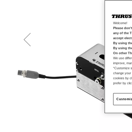
Welcome!
Please don’t
any of the 
accept elec
By using th
By using th
On other Th
We use differ
improve, mana
“Customize se
change your 
cookies by ch
prefer by cli
Customiz