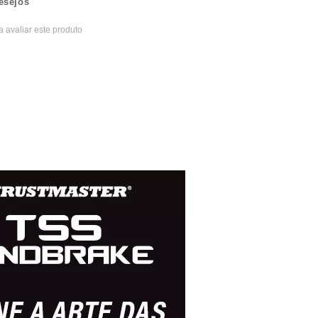
esejos
a avaliar este produto