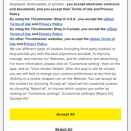
displayed, downloaded, or printed-,
you accept electronic contracts
and documents, and you accept their Terms of Use and Privacy
Policy
.
By using the Thrustmaster Shop in U.S.A., you accept the
eShop
Terms of Use
and
Privacy Policy
.
By using the Thrustmaster Shop in Canada, you accept the
eShop
Terms of Use
and
Privacy Policy
.
On other Thrustmaster websites, you accept the
global Terms of
Use
and
Privacy Policy
.
Thrustmaster Club Exclusive
We use different types of cookies (including third-party cookies) to
help provide you with the best experience possible, to improve,
This content is reserved for our Thrustmaster Club members.
manage, and monitor our Websites, and for statistics and advertising.
For more information, please click on “Customize setting”, then on the
type, and on “View Vendor Details”. After this pop-in will be closed,
you are still able to change your cookies preferences at any time by
clicking on a cookie-shaped icon on the Website. You can accept all
the cookies by choosing “Accept all”, reject all non-essential cookies
by choosing “Reject all”, or choose which cookies you prefer by
clicking on “Customize settings”. [Customize settings] [Reject All]
[Accept All] ”
Accept All
PAGAMENTO SEGURO
Reject All