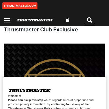
THRUSTMASTER.COM
Ir
para
o
O Meu Carrinho
Conteúdo
Pesquisar
Thrustmaster Club Exclusive
Welcome!
Please don’t skip this step
which regards rules of proper use and
provides privacy information.
By continuing to use any of the
Thrustmaster Websites or their content
-content you browsed,