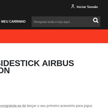
Iniciar Sessão
 MEU CARRINHO
Pesquisar
SIDESTICK AIRBUS
ION
congratula-se de lançar o seu primeiro acessório para jogos