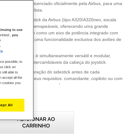
 a aviação civil, licenciado oficialmente pela Airbus, para uma
oo intuitiva e realista.
gonómica do sidestick da Airbus (tipo A320/A320neo, escala
 botões de ações remapeáveis, oferecendo uma grande
inuing to use
ossibilidades, bem como um eixo de potência integrado com
rinted-,
you
rsor de impulso (uma funcionalidade exclusiva dos aviões de
y
.
.
cy
.
beça do joystick é simultaneamente versátil e modular,
ce possible, to
los de botões intercambiáveis da cabeça do joystick.
se click on
cilmente a configuração do sidestick antes de cada
still able to
 accept all the
a satisfazer os seus requisitos: comandante, copiloto ou com
ch cookies you
osição central para o voo a solo.
ão pode ser utilizado rodando o manípulo do sidestick, para
tagem aos pilotos polivalentes.
ept All
leme de direção integrada no manípulo do sidestick inclui
sistema de bloqueio para uma experiência de voo comercial
ADICIONAR AO
CARRINHO
 Airbus Edition inclui o famoso sistema patenteado H.E.A.R.T