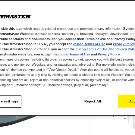
relacionado com
experiência de v
Esta réplica er
1:1) possui 12
 skip this step
which regards rules of proper use and provides privacy information.
By cont
variedade de p
Thrustmaster Websites or their content
-content you browsed, displayed, downloaded, or p
mecanismo inve
tronic contracts and documents, and you accept their Terms of Use and Privacy Polic
passageiros).
e Thrustmaster Shop in U.S.A., you accept the
eShop Terms of Use
and
Privacy Policy
e Thrustmaster Shop in Canada, you accept the
eShop Terms of Use
and
Privacy Poli
O desenho da ca
rustmaster websites, you accept the
global Terms of Use
and
Privacy Policy
.
ent types of cookies (including third-party cookies) to help provide you with the best experien
graças aos módu
ge, and monitor our Websites, and for statistics and advertising. For more information, plea
Pode ajustar fa
tting”, then on the type, and on “View Vendor Details”. After this pop-in will be closed, you are 
cookies preferences at any time by clicking on a cookie-shaped icon on the Website. You can
descolagem, par
oosing “Accept all”, reject all non-essential cookies by choosing “Reject all”, or choose whi
o sidestick na p
cking on “Customize settings”. [Customize settings] [Reject All] [Accept All] ”
69,99 €
O leme de direç
facilitar a pilo
e settings
Reject All
Acc
Esta função de 
igualmente um 
mais realista.
O TCA Sidestick