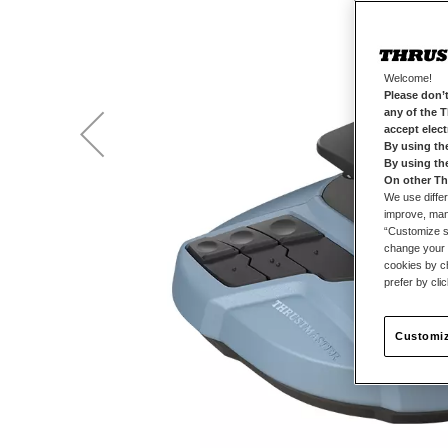
Welcome!
Please don’t
any of the 
accept elec
By using th
By using th
On other Th
We use differ
improve, mana
“Customize se
change your 
cookies by ch
prefer by cli
Customiz