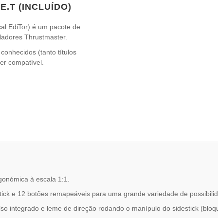
.T (INCLUÍDO)
l EdiTor) é um pacote de
oladores Thrustmaster.
conhecidos (tanto títulos
er compatível.
rgonómica à escala 1:1.
tick e 12 botões remapeáveis para uma grande variedade de possibili
o integrado e leme de direção rodando o manípulo do sidestick (bloq