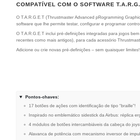
COMPATÍVEL COM O SOFTWARE T.A.R.G.E
O T.A.R.G.E.T (Thrustmaster Advanced pRogramming Graphica
software que lhe permite testar, configurar e programar contr
O T.A.R.G.E.T inclui pré-definições integradas para jogos bem 
recentes como mais antigos), para cada acessório Thrustmast
Adicione ou crie novas pré-definições – sem quaisquer limites!
Pontos-chaves:
17 botões de ações com identificação de tipo “braille”!
Inspirado no emblemático sidestick da Airbus: réplica e
4 módulos de botões intercambiáveis da cabeça do joys
Alavanca de potência com mecanismo inversor de impuls