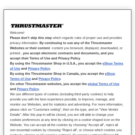
Welcome!
Please don’t skip this step
which regards rules of proper use and provides
T-LCM RUBBER GRIP
privacy information.
By continuing to use any of the Thrustmaster
Websites or their content
-content you browsed, displayed, downloaded, or
printed-,
you accept electronic contracts and documents, and you
accept their Terms of Use and Privacy Policy
.
By using the Thrustmaster Shop in U.S.A., you accept the
eShop Terms
EM STOCK
of Use
and
Privacy Policy
.
By using the Thrustmaster Shop in Canada, you accept the
eShop
Capas de borracha 100% texturada para o conjunto de pedais
Terms of Use
and
Privacy Policy
.
Thrustmaster T-LCM Pedals
On other Thrustmaster websites, you accept the
global Terms of Use
24,99 €
and
Privacy Policy
.
We use different types of cookies (including third-party cookies) to help
provide you with the best experience possible, to improve, manage, and
monitor our Websites, and for statistics and advertising. For more information,
please click on “Customize setting”, then on the type, and on “View Vendor
Details”. After this pop-in will be closed, you are still able to change your
cookies preferences at any time by clicking on a cookie-shaped icon on the
Website. You can accept all the cookies by choosing “Accept all”, reject all
ADICIONAR AO CARRINHO
non-essential cookies by choosing “Reject all”, or choose which cookies you
prefer by clicking on “Customize settings”. [Customize settings] [Reject All]