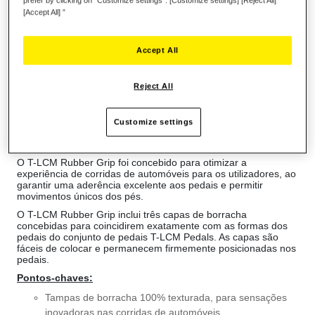
[Accept All] ”
Lista de desejos
Accept All
Seja o primeiro a avaliar este produto
Reject All
Detalhes
Acerca do produto:
Customize settings
Este produto é o complemento perfeito para o conjunto de
pedais Thrustmaster T-LCM Pedals.
O T-LCM Rubber Grip foi concebido para otimizar a
experiência de corridas de automóveis para os utilizadores, ao
garantir uma aderência excelente aos pedais e permitir
movimentos únicos dos pés.
O T-LCM Rubber Grip inclui três capas de borracha
concebidas para coincidirem exatamente com as formas dos
pedais do conjunto de pedais T-LCM Pedals. As capas são
fáceis de colocar e permanecem firmemente posicionadas nos
pedais.
Pontos-chaves:
Tampas de borracha 100% texturada, para sensações
inovadoras nas corridas de automóveis