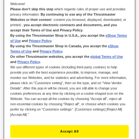
Welcome!
Please don’t skip this step
which regards rules of proper use and provides
EM STOCK
privacy information.
By continuing to use any of the Thrustmaster
Websites or their content
-content you browsed, displayed, downloaded, or
Mola preta para os T-LCM Pedals, para ajustar a resistência do pedal
do travão
printed-,
you accept electronic contracts and documents, and you
accept their Terms of Use and Privacy Policy
.
10,99 €
By using the Thrustmaster Shop in U.S.A., you accept the
eShop Terms
of Use
and
Privacy Policy
.
By using the Thrustmaster Shop in Canada, you accept the
eShop
Terms of Use
and
Privacy Policy
.
On other Thrustmaster websites, you accept the
global Terms of Use
and
Privacy Policy
.
We use different types of cookies (including third-party cookies) to help
provide you with the best experience possible, to improve, manage, and
ADICIONAR AO CARRINHO
monitor our Websites, and for statistics and advertising. For more information,
please click on “Customize setting”, then on the type, and on “View Vendor
Details”. After this pop-in will be closed, you are still able to change your
cookies preferences at any time by clicking on a cookie-shaped icon on the
Website. You can accept all the cookies by choosing “Accept all”, reject all
Lista de desejos
non-essential cookies by choosing “Reject all”, or choose which cookies you
prefer by clicking on “Customize settings”. [Customize settings] [Reject All]
Seja o primeiro a avaliar este produto
[Accept All] ”
Detalhes
Accept All
1 x mola preta F20 para os T-LCM Pedals