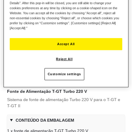
Details”. After this pop-in will be closed, you are still able to change your
cookies preferences at any time by clicking on a cookie-shaped icon on the
Website. You can accept all the cookies by choosing “Accept all”, reject all
non-essential cookies by choosing “Reject all”, or choose which cookies you
prefer by clicking on “Customize settings”. [Customize settings] [Reject All]
[Accept All] ”
ADICIONAR AO CARRINHO
Accept All
Lista de desejos
Reject All
Seja o primeiro a avaliar este produto
Customize settings
Detalhes
Fonte de Alimentação T-GT Turbo 220 V
Sistema de fonte de alimentação Turbo 220 V para o T-GT e
T-GT II
CONTEÚDO DA EMBALAGEM
1 x fonte de alimentação T-GT Turbo 220 V