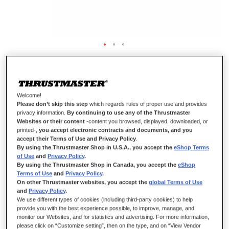
T-GT TURBO POWER SUPPLY 220V
Welcome!
Please don’t skip this step
which regards rules of proper use and provides
EM STOCK
privacy information.
By continuing to use any of the Thrustmaster
Websites or their content
-content you browsed, displayed, downloaded, or
Fonte de Alimentação T-GT Turbo 220 V
printed-,
you accept electronic contracts and documents, and you
accept their Terms of Use and Privacy Policy
.
Sistema de fonte de alimentação Turbo 220 V para o T-GT e T-
By using the Thrustmaster Shop in U.S.A., you accept the
eShop Terms
GT II
of Use
and
Privacy Policy
.
By using the Thrustmaster Shop in Canada, you accept the
eShop
CONTEÚDO DA EMBALAGEM
Terms of Use
and
Privacy Policy
.
On other Thrustmaster websites, you accept the
global Terms of Use
1 x fonte de alimentação T-GT Turbo 220 V
and
Privacy Policy
.
Informações da garantia
We use different types of cookies (including third-party cookies) to help
provide you with the best experience possible, to improve, manage, and
monitor our Websites, and for statistics and advertising. For more information,
69,99 €
please click on “Customize setting”, then on the type, and on “View Vendor