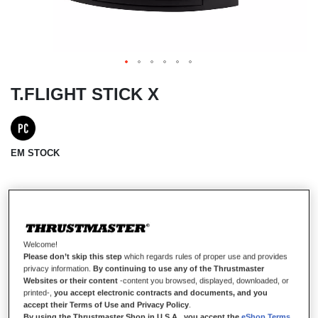
T.FLIGHT STICK X
EM STOCK
JOYSTICK ULTRACOMPLETO PARA O PC
O T.Flight Stick X é um joystick preciso, estável e ultracompleto
para os pilotos em ascensão que querem melhorar as suas
Welcome!
capacidades de simulação de voo virtual. O joystick Plug & Play é
Please don’t skip this step
which regards rules of proper use and provides
100% compatível com todos os jogos de simulação de voo para o
privacy information.
By continuing to use any of the Thrustmaster
PC e possui um design ergonómico exclusivo que lhe permite
Websites or their content
-content you browsed, displayed, downloaded, or
printed-,
you accept electronic contracts and documents, and you
adaptar-se a qualquer tipo de jogo: combates aéreos, voos civis
accept their Terms of Use and Privacy Policy
.
ou comerciais, aventuras especiais, etc.
By using the Thrustmaster Shop in U.S.A., you accept the
eShop Terms