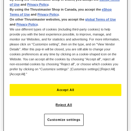
of Use
and
Privacy Policy
.
By using the Thrustmaster Shop in Canada, you accept the
eShop
Terms of Use
and
Privacy Policy
.
49,99 €
On other Thrustmaster websites, you accept the
global Terms of Use
and
Privacy Policy
.
We use different types of cookies (including third-party cookies) to help
provide you with the best experience possible, to improve, manage, and
monitor our Websites, and for statistics and advertising. For more information,
please click on “Customize setting”, then on the type, and on “View Vendor
Details”. After this pop-in will be closed, you are still able to change your
cookies preferences at any time by clicking on a cookie-shaped icon on the
ADICIONAR AO CARRINHO
Website. You can accept all the cookies by choosing “Accept all”, reject all
non-essential cookies by choosing “Reject all”, or choose which cookies you
prefer by clicking on “Customize settings”. [Customize settings] [Reject All]
[Accept All] ”
Lista de desejos
Accept All
Seja o primeiro a avaliar este produto
Detalhes
Reject All
Customize settings