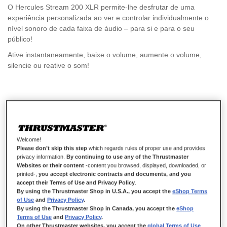
O Hercules Stream 200 XLR permite-lhe desfrutar de uma
experiência personalizada ao ver e controlar individualmente o
nível sonoro de cada faixa de áudio – para si e para o seu
público!
Ative instantaneamente, baixe o volume, aumente o volume,
silencie ou reative o som!
229,99 €
Welcome!
Please don’t skip this step
which regards rules of proper use and provides
privacy information.
By continuing to use any of the Thrustmaster
Websites or their content
-content you browsed, displayed, downloaded, or
ADICIONAR AO CARRINHO
printed-,
you accept electronic contracts and documents, and you
accept their Terms of Use and Privacy Policy
.
By using the Thrustmaster Shop in U.S.A., you accept the
eShop Terms
of Use
and
Privacy Policy
.
By using the Thrustmaster Shop in Canada, you accept the
eShop
Lista de desejos
Terms of Use
and
Privacy Policy
.
On other Thrustmaster websites, you accept the
global Terms of Use