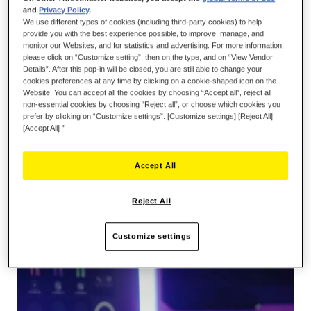
Seja o primeiro a avaliar este produto
and
Privacy Policy
.
We use different types of cookies (including third-party cookies) to help
Detalhes
provide you with the best experience possible, to improve, manage, and
monitor our Websites, and for statistics and advertising. For more information,
please click on “Customize setting”, then on the type, and on “View Vendor
Details”. After this pop-in will be closed, you are still able to change your
cookies preferences at any time by clicking on a cookie-shaped icon on the
CONTROLE TOTALMENTE OS
Website. You can accept all the cookies by choosing “Accept all”, reject all
CONTEÚDOS DE ÁUDIO EM REPRODUÇÃO
non-essential cookies by choosing “Reject all”, or choose which cookies you
PARA O SEU PÚBLICO,
prefer by clicking on “Customize settings”. [Customize settings] [Reject All]
INSTANTANEAMENTE!
[Accept All] ”
O Hercules Stream 200 XLR é um controlador de áudio dotado
Accept All
de uma placa de som integrada, que permite aos streamers
separarem o áudio que estão a ouvir da mistura em reprodução
para o público. Graças a este controlador de áudio com um ecrã
Reject All
LCD integrado, pode gerir todas as suas fontes de áudio em
tempo real: jogos, software de chat, música, microfone XLR,
Customize settings
consola de jogos, segundo computador e mais.